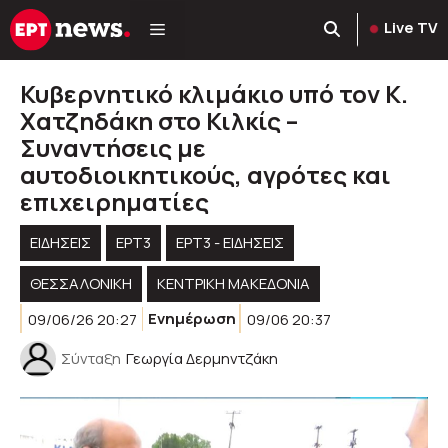
Μετάβαση
Live TV
σε
περιεχόμενο
Κυβερνητικό κλιμάκιο υπό τον Κ.
Χατζηδάκη στο Κιλκίς –
Συναντήσεις με
αυτοδιοικητικούς, αγρότες και
επιχειρηματίες
ΕΙΔΗΣΕΙΣ
ΕΡΤ3
ΕΡΤ3 - ΕΙΔΉΣΕΙΣ
ΘΕΣΣΑΛΟΝΙΚΗ
ΚΕΝΤΡΙΚΉ ΜΑΚΕΔΟΝΊΑ
09/06/26 20:27
Ενημέρωση
09/06 20:37
Σύνταξη
Γεωργία Δερμηντζάκη