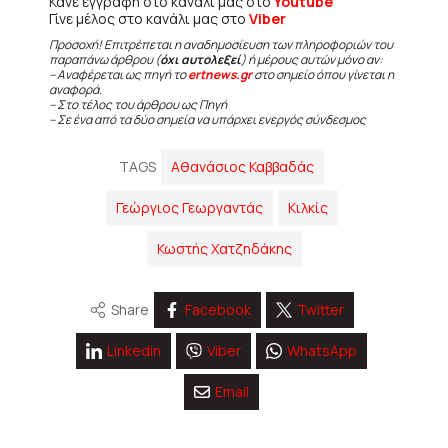
Κάνε εγγραφή στο κανάλι μας στο
Youtube
Γίνε μέλος στο κανάλι μας στο
Viber
Προσοχή! Επιτρέπεται η αναδημοσίευση των πληροφοριών του
παραπάνω άρθρου (
όχι αυτολεξεί
) ή μέρους αυτών μόνο αν:
– Αναφέρεται ως πηγή το
ertnews.gr
στο σημείο όπου γίνεται η
αναφορά.
– Στο τέλος του άρθρου ως Πηγή
– Σε ένα από τα δύο σημεία να υπάρχει ενεργός σύνδεσμος
TAGS
Αθανάσιος Καββαδάς
Γεώργιος Γεωργαντάς
Κιλκίς
Κωστής Χατζηδάκης
Share
Facebook
Twitter
Linkedin
Viber
WhatsApp
Email