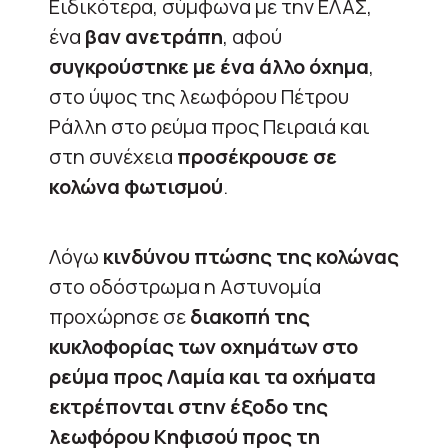
Ειδικότερα, σύμφωνα με την ΕΛΑΣ,
ένα
βαν ανετράπη
, αφού
συγκρούστηκε με ένα άλλο όχημα
,
στο ύψος της λεωφόρου Πέτρου
Ράλλη στο ρεύμα προς Πειραιά και
στη συνέχεια
προσέκρουσε σε
κολώνα φωτισμού
.
Λόγω
κινδύνου πτώσης της κολώνας
στο οδόστρωμα η Αστυνομία
προχώρησε σε
διακοπή της
κυκλοφορίας των οχημάτων στο
ρεύμα προς Λαμία και τα οχήματα
εκτρέπονται στην έξοδο της
λεωφόρου Κηφισού προς τη