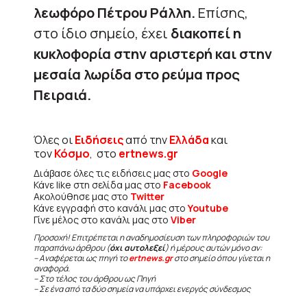
λεωφόρο Πέτρου Ράλλη.
Επίσης,
στο ίδιο σημείο, έχει
διακοπεί η
κυκλοφορία στην αριστερή και στην
μεσαία λωρίδα στο ρεύμα προς
Πειραιά.
Όλες οι
Ειδήσεις
από την
Ελλάδα
και
τον
Κόσμο
, στο
ertnews.gr
Διάβασε όλες τις ειδήσεις μας στο
Google
Κάνε like στη σελίδα μας στο
Facebook
Ακολούθησε μας στο
Twitter
Κάνε εγγραφή στο κανάλι μας στο
Youtube
Γίνε μέλος στο κανάλι μας στο
Viber
Προσοχή! Επιτρέπεται η αναδημοσίευση των πληροφοριών του
παραπάνω άρθρου (
όχι αυτολεξεί
) ή μέρους αυτών μόνο αν:
– Αναφέρεται ως πηγή το
ertnews.gr
στο σημείο όπου γίνεται η
αναφορά.
– Στο τέλος του άρθρου ως Πηγή
– Σε ένα από τα δύο σημεία να υπάρχει ενεργός σύνδεσμος