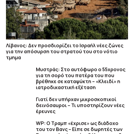
Λίβανος: Δεν προσδιορίζει το Ισραήλ νέες ζώνες
για την απόσυρση του στρατού του στο νότιο
τμημα
Μυστράς: Στο αυτόφωρο ο 55χρονος
για τη σορό του πατέρα του που
βρέθηκε σε καταψύκτη – «Κλειδί» η
ιατροδικαστική εξέταση
Γιατί δεν υπήρχαν μικροσκοπικοί
δεινόσαυροι – Τι υποστηρίζουν νέες
έρευνες
WP: Ο Τραμπ «έχρισε» ως διάδοχο
του τον Βανς – Είπε σε δωρητές των