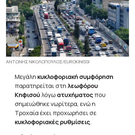
ΑΝΤΩΝΗΣ ΝΙΚΟΛΟΠΟΥΛΟΣ/EUROKINISSI
Μεγάλη
κυκλοφοριακή συμφόρηση
παρατηρείται στη
λεωφόρου
Κηφισού
λόγω
ατυχήματος
που
σημειώθηκε νωρίτερα, ενώ η
Τροχαία έχει προχωρήσει σε
κυκλοφοριακές ρυθμίσεις
.