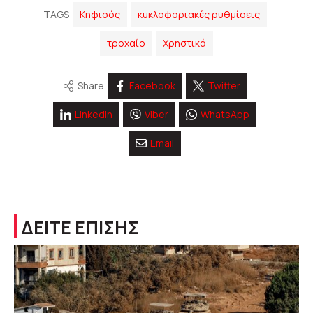
TAGS
Κηφισός
κυκλοφοριακές ρυθμίσεις
τροχαίο
Χρηστικά
Share
Facebook
Twitter
Linkedin
Viber
WhatsApp
Email
ΔΕΙΤΕ ΕΠΙΣΗΣ