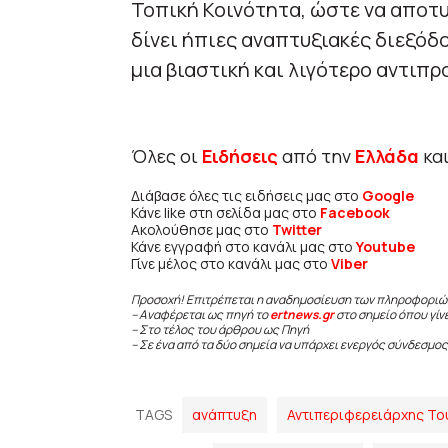
Τοπική Κοινότητα, ώστε να αποτυ
δίνει ήπιες αναπτυξιακές διεξόδ
μια βιαστική και λιγότερο αντιπ
Όλες οι
Ειδήσεις
από την
Ελλάδα
κα
Διάβασε όλες τις ειδήσεις μας στο
Google
Κάνε like στη σελίδα μας στο
Facebook
Ακολούθησε μας στο
Twitter
Κάνε εγγραφή στο κανάλι μας στο
Youtube
Γίνε μέλος στο κανάλι μας στο
Viber
Προσοχή! Επιτρέπεται η αναδημοσίευση των πληροφοριώ
– Αναφέρεται ως πηγή το
ertnews.gr
στο σημείο όπου γίν
– Στο τέλος του άρθρου ως Πηγή
– Σε ένα από τα δύο σημεία να υπάρχει ενεργός σύνδεσμος
TAGS
ανάπτυξη
Αντιπεριφερειάρχης Το