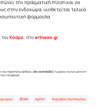
πώνει την πραγματική πίεση και να
ους στην ενδοχώρα, υιοθετείται τελικά
ροσωπευτική φόρμουλα.
ι τον
Κόσμο
, στο
ertnews.gr
ν του παραπάνω άρθρου (
όχι αυτολεξεί
) ή μέρους αυτών μόνο αν:
εται η αναφορά.
υρισμού
ΒΟΑΚ
Κρήτη
Κυριάκος Κώτσογλου