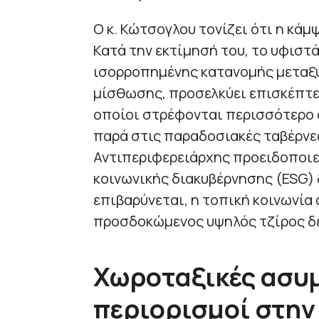
Ο κ. Κώτσογλου τονίζει ότι η κάμ
Κατά την εκτίμησή του, το υφιστ
ισορροπημένης κατανομής μεταξύ
μίσθωσης, προσελκύει επισκέπτε
οποίοι στρέφονται περισσότερο 
παρά στις παραδοσιακές ταβέρνες
Αντιπεριφερειάρχης προειδοποιεί
κοινωνικής διακυβέρνησης (ESG) 
επιβαρύνεται, η τοπική κοινωνία 
προσδοκώμενος υψηλός τζίρος δε
Χωροταξικές ασυμ
περιορισμοί στην