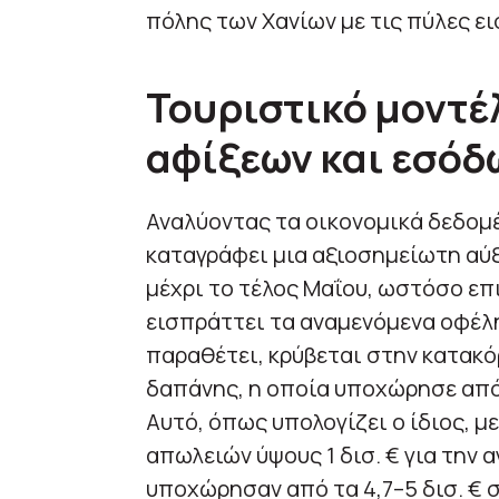
πόλης των Χανίων με τις πύλες ει
Τουριστικό μοντέ
αφίξεων και εσόδ
Αναλύοντας τα οικονομικά δεδομέ
καταγράφει μια αξιοσημείωτη αύ
μέχρι το τέλος Μαΐου, ωστόσο επι
εισπράττει τα αναμενόμενα οφέλη
παραθέτει, κρύβεται στην κατακ
δαπάνης, η οποία υποχώρησε από 
Αυτό, όπως υπολογίζει ο ίδιος, 
απωλειών ύψους 1 δισ. € για την 
υποχώρησαν από τα 4,7–5 δισ. € στ