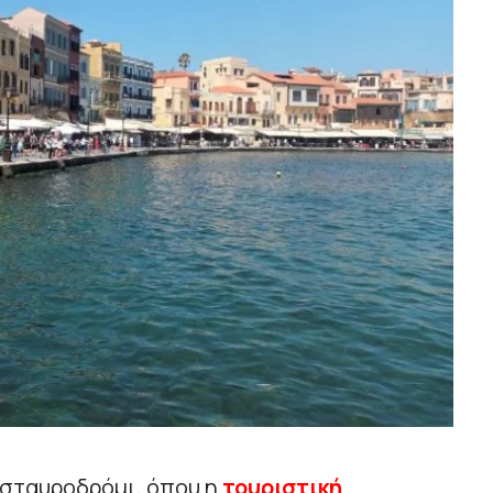
ο σταυροδρόμι, όπου η
τουριστική