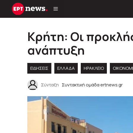
Μετάβαση
σε
περιεχόμενο
Κρήτη: Οι προκλή
ανάπτυξη
ΕΙΔΗΣΕΙΣ
ΕΛΛΑΔΑ
ΗΡΑΚΛΕΙΟ
ΟΙΚΟΝΟΜ
Σύνταξη
Συντακτική ομάδα ertnews.gr