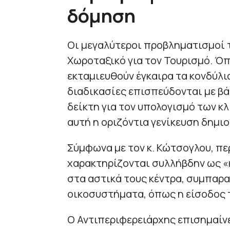
δόμηση
Οι μεγαλύτεροι προβληματισμοί τ
Χωροταξικό για τον Τουρισμό. Όπ
εκταμιευθούν έγκαιρα τα κονδύλια
διαδικασίες επισπεύδονται με β
δείκτη για τον υπολογισμό των κλ
αυτή η οριζόντια γενίκευση δημι
Σύμφωνα με τον κ. Κώτσογλου, πε
χαρακτηρίζονται συλλήβδην ως «κ
στα αστικά τους κέντρα, συμπαρ
οικοσυστήματα, όπως η είσοδος 
Ο Αντιπεριφερειάρχης επισημαίνει