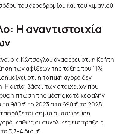
σόδου του αεροδρομίου και του λιμανιού.
λο: Η αναντιστοιχία
ων
να, ο κ. Κώτσογλου αναφέρει ότι η Κρήτη
ξηση των αφίξεων της τάξης του 11%
σημαίνει ότι η τοπική αγορά δεν
. Η αιτία, βάσει των στοιχείων που
όρυφη πτώση της μέσης κατά κεφαλήν
τα 980 € το 2023 στα 690 € το 2025.
μεταφράζεται σε μια συσσώρευση
αγορά, καθώς οι συνολικές εισπράξεις
α 3,7–4 δισ. €.