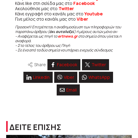
Κάνε like στη σελίδα μας στο
Facebook
Ακολούθησε μας στο
Twitter
Κάνε εγγραφή στο κανάλι μας στο
Youtube
Γίνε μέλος στο κανάλι μας στο
Viber
Προσοχή! Επιτρέπεται η αναδημοσίευση των πληροφοριών του
παραπάνω άρθρου (
όχι αυτολεξεί
) ή μέρους αυτών μόνο αν:
– Αναφέρεται ως πηγή το
ertnews.gr
στο σημείο όπου γίνεται η
αναφορά.
– Στο τέλος του άρθρου ως Πηγή
– Σε ένα από τα δύο σημεία να υπάρχει ενεργός σύνδεσμος
Share
Facebook
Twitter
Linkedin
Viber
WhatsApp
Email
ΔΕΙΤΕ ΕΠΙΣΗΣ