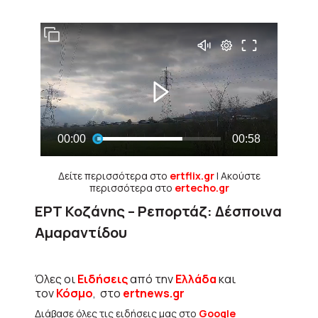
Δείτε περισσότερα στο
ertflix.gr
| Ακούστε
περισσότερα στο
ertecho.gr
ΕΡΤ Κοζάνης – Ρεπορτάζ: Δέσποινα
Αμαραντίδου
Όλες οι
Ειδήσεις
από την
Ελλάδα
και
τον
Κόσμο
, στο
ertnews.gr
Διάβασε όλες τις ειδήσεις μας στο
Google