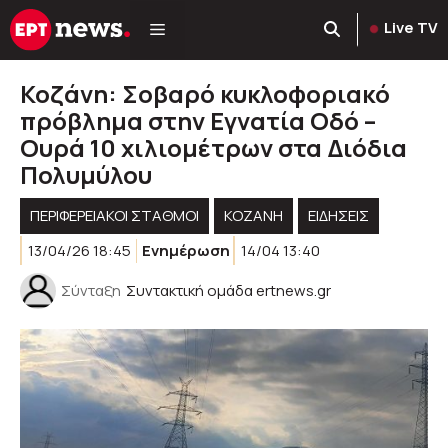
Μετάβαση
Live TV
σε
περιεχόμενο
Κοζάνη: Σοβαρό κυκλοφοριακό
πρόβλημα στην Εγνατία Οδό –
Ουρά 10 χιλιομέτρων στα Διόδια
Πολυμύλου
ΠΕΡΙΦΕΡΕΙΑΚΟΊ ΣΤΑΘΜΟΊ
KOZANH
ΕΙΔΗΣΕΙΣ
13/04/26 18:45
Ενημέρωση
14/04 13:40
Σύνταξη
Συντακτική ομάδα ertnews.gr