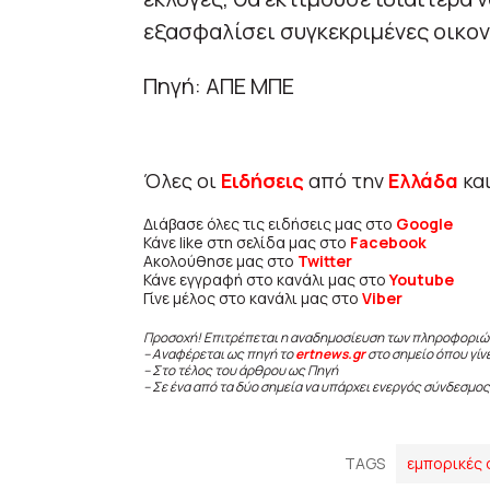
εξασφαλίσει συγκεκριμένες οικον
Πηγή: ΑΠΕ ΜΠΕ
Όλες οι
Ειδήσεις
από την
Ελλάδα
κα
Διάβασε όλες τις ειδήσεις μας στο
Google
Κάνε like στη σελίδα μας στο
Facebook
Ακολούθησε μας στο
Twitter
Κάνε εγγραφή στο κανάλι μας στο
Youtube
Γίνε μέλος στο κανάλι μας στο
Viber
Προσοχή! Επιτρέπεται η αναδημοσίευση των πληροφοριώ
– Αναφέρεται ως πηγή το
ertnews.gr
στο σημείο όπου γίν
– Στο τέλος του άρθρου ως Πηγή
– Σε ένα από τα δύο σημεία να υπάρχει ενεργός σύνδεσμος
TAGS
εμπορικές