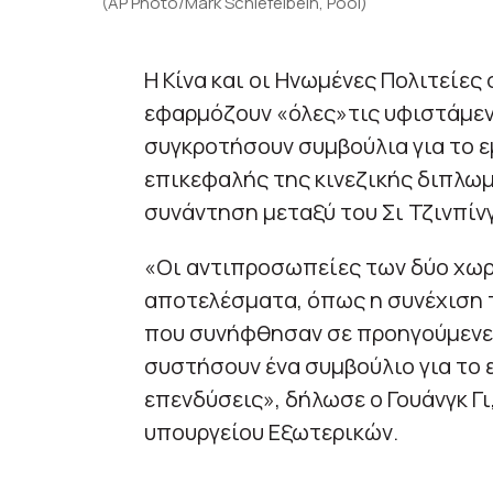
(AP Photo/Mark Schiefelbein, Pool)
Η Κίνα και οι Ηνωμένες Πολιτείε
εφαρμόζουν «όλες»τις υφιστάμε
συγκροτήσουν συμβούλια για το ε
επικεφαλής της κινεζικής διπλωμ
συνάντηση μεταξύ του Σι Τζινπίν
«Οι αντιπροσωπείες των δύο χωρ
αποτελέσματα, όπως η συνέχιση
που συνήφθησαν σε προηγούμενες
συστήσουν ένα συμβούλιο για το ε
επενδύσεις», δήλωσε ο Γουάνγκ Γ
υπουργείου Εξωτερικών.