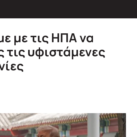
ε με τις ΗΠΑ να
 τις υφιστάμενες
νίες