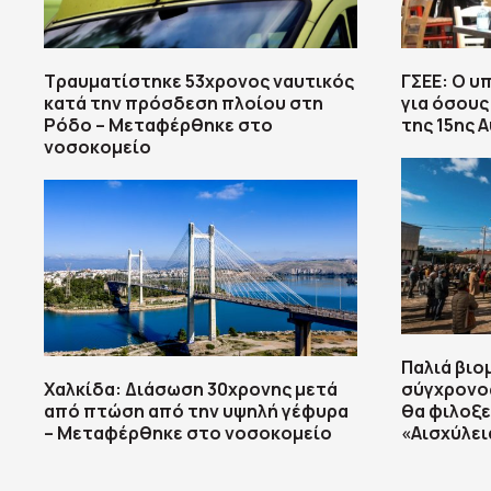
Τραυματίστηκε 53χρονος ναυτικός
ΓΣΕΕ: Ο υ
κατά την πρόσδεση πλοίου στη
για όσους
Ρόδο – Μεταφέρθηκε στο
της 15ης 
νοσοκομείο
Παλιά βιο
Χαλκίδα: Διάσωση 30χρονης μετά
σύγχρονο
από πτώση από την υψηλή γέφυρα
θα φιλοξε
– Μεταφέρθηκε στο νοσοκομείο
«Αισχύλει