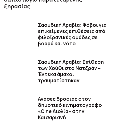
ξηρασίας
Σαουδική Αραβία: Φόβοι για
επικείμενες επιθέσεις από
φιλοϊρανικές ομάδες σε
βορρά και νότο
Σαουδική Αραβία: Επίθεση
των Χούθι στο Νατζράν –
Έντεκα άμαχοι
τραυματίστηκαν
Ανάσες δροσιάς στον
δημοτικό κινηματογράφο
«Cine Αιολία» στην
Καισαριανή