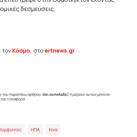
ομικές δεσμεύσεις.
ι τον
Κόσμο
, στο
ertnews.gr
ν του παραπάνω άρθρου (
όχι αυτολεξεί
) ή μέρους αυτών μόνο αν:
εται η αναφορά.
 συμφωνίες
ΗΠΑ
Κίνα