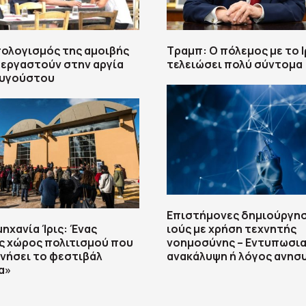
πολογισμός της αμοιβής
Τραμπ: Ο πόλεμος με το Ι
 εργαστούν στην αργία
τελειώσει πολύ σύντομα
Αυγούστου
Επιστήμονες δημιούργησ
μηχανία Ίρις: Ένας
ιούς με χρήση τεχνητής
ς χώρος πολιτισμού που
νοημοσύνης – Εντυπωσι
νήσει το φεστιβάλ
ανακάλυψη ή λόγος ανησυ
α»