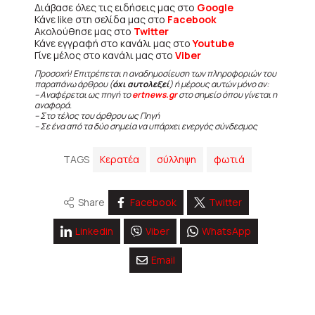
Διάβασε όλες τις ειδήσεις μας στο
Google
Κάνε like στη σελίδα μας στο
Facebook
Ακολούθησε μας στο
Twitter
Κάνε εγγραφή στο κανάλι μας στο
Youtube
Γίνε μέλος στο κανάλι μας στο
Viber
Προσοχή! Επιτρέπεται η αναδημοσίευση των πληροφοριών του
παραπάνω άρθρου (
όχι αυτολεξεί
) ή μέρους αυτών μόνο αν:
– Αναφέρεται ως πηγή το
ertnews.gr
στο σημείο όπου γίνεται η
αναφορά.
– Στο τέλος του άρθρου ως Πηγή
– Σε ένα από τα δύο σημεία να υπάρχει ενεργός σύνδεσμος
TAGS
Κερατέα
σύλληψη
φωτιά
Share
Facebook
Twitter
Linkedin
Viber
WhatsApp
Email