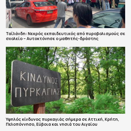
Ταϊλάνδη: Νεκρός εκπαιδευτικός από πυροβολισμούς σε
σχολείο – Αυτοκτόνησε ο μαθητής-δράστης
Υψηλός κίνδυνος πυρκαγιάς σήμερα σε Αττική, Κρήτη,
Πελοπόννησο, Εύβοια και νησιά του Αιγαίου