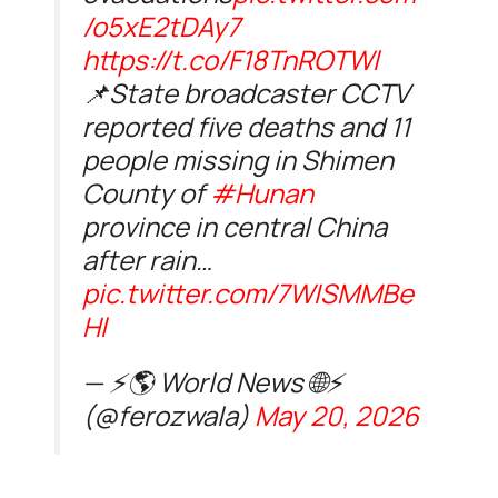
/o5xE2tDAy7
https://t.co/F18TnROTWl
📌State broadcaster CCTV
reported five deaths and 11
people missing in Shimen
County of
#Hunan
province in central China
after rain…
pic.twitter.com/7WISMMBe
Hl
— ⚡️🌎 World News 🌐⚡️
(@ferozwala)
May 20, 2026