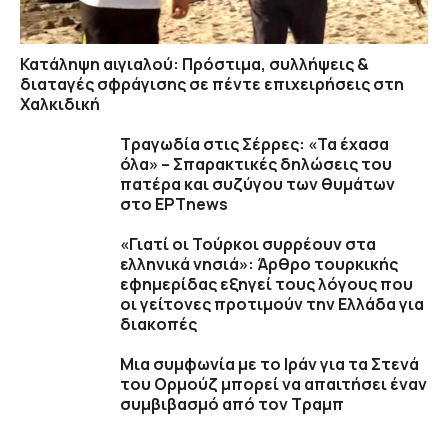
Κατάληψη αιγιαλού: Πρόστιμα, συλλήψεις &
διαταγές σφράγισης σε πέντε επιχειρήσεις στη
Χαλκιδική
Τραγωδία στις Σέρρες: «Τα έχασα
όλα» – Σπαρακτικές δηλώσεις του
πατέρα και συζύγου των θυμάτων
στο ΕΡΤnews
«Γιατί οι Τούρκοι συρρέουν στα
ελληνικά νησιά»: Άρθρο τουρκικής
εφημερίδας εξηγεί τους λόγους που
οι γείτονες προτιμούν την Ελλάδα για
διακοπές
Μια συμφωνία με το Ιράν για τα Στενά
του Ορμούζ μπορεί να απαιτήσει έναν
συμβιβασμό από τον Τραμπ