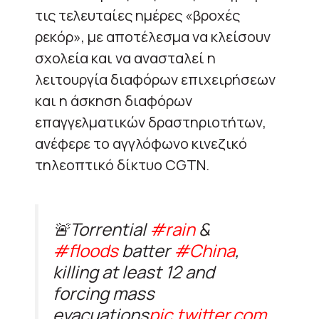
τις τελευταίες ημέρες «βροχές
ρεκόρ», με αποτέλεσμα να κλείσουν
σχολεία και να ανασταλεί η
λειτουργία διαφόρων επιχειρήσεων
και η άσκηση διαφόρων
επαγγελματικών δραστηριοτήτων,
ανέφερε το αγγλόφωνο κινεζικό
τηλεοπτικό δίκτυο CGTN.
🚨Torrential
#rain
&
#floods
batter
#China
,
killing at least 12 and
forcing mass
evacuations
pic.twitter.com