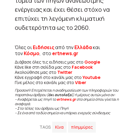
τομέα των πηγών ανανεώσιμης
ενέργειας και έχει θέσει στόχο να
επιτύχει τη λεγόμενη κλιματική
ουδετερότητα ως το 2060.
Όλες οι
Ειδήσεις
από την
Ελλάδα
και
τον
Κόσμο
, στο
ertnews.gr
Διάβασε όλες τις ειδήσεις μας στο
Google
Κάνε like στη σελίδα μας στο
Facebook
Ακολούθησε μας στο
Twitter
Κάνε εγγραφή στο κανάλι μας στο
Youtube
Γίνε μέλος στο κανάλι μας στο
Viber
Προσοχή! Επιτρέπεται η αναδημοσίευση των πληροφοριών του
παραπάνω άρθρου (
όχι αυτολεξεί
) ή μέρους αυτών μόνο αν:
– Αναφέρεται ως πηγή το
ertnews.gr
στο σημείο όπου γίνεται η
αναφορά.
– Στο τέλος του άρθρου ως Πηγή
– Σε ένα από τα δύο σημεία να υπάρχει ενεργός σύνδεσμος
TAGS
Κίνα
πλημμύρες