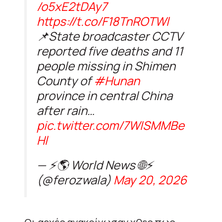
/o5xE2tDAy7
https://t.co/F18TnROTWl
📌State broadcaster CCTV
reported five deaths and 11
people missing in Shimen
County of
#Hunan
province in central China
after rain…
pic.twitter.com/7WISMMBe
Hl
— ⚡️🌎 World News 🌐⚡️
(@ferozwala)
May 20, 2026