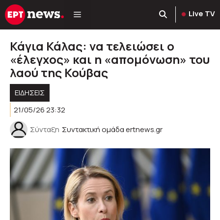
Μετάβαση
Live TV
σε
περιεχόμενο
Κάγια Κάλας: να τελειώσει ο
«έλεγχος» και η «απομόνωση» του
λαού της Κούβας
ΕΙΔΗΣΕΙΣ
21/05/26 23:32
Σύνταξη
Συντακτική ομάδα ertnews.gr