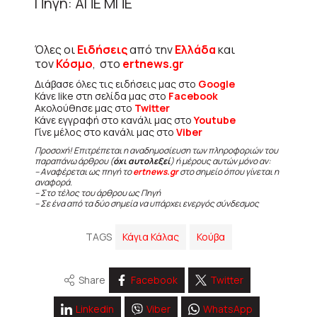
Πηγή: ΑΠΕ ΜΠΕ
Όλες οι
Ειδήσεις
από την
Ελλάδα
και
τον
Κόσμο
, στο
ertnews.gr
Διάβασε όλες τις ειδήσεις μας στο
Google
Κάνε like στη σελίδα μας στο
Facebook
Ακολούθησε μας στο
Twitter
Κάνε εγγραφή στο κανάλι μας στο
Youtube
Γίνε μέλος στο κανάλι μας στο
Viber
Προσοχή! Επιτρέπεται η αναδημοσίευση των πληροφοριών του
παραπάνω άρθρου (
όχι αυτολεξεί
) ή μέρους αυτών μόνο αν:
– Αναφέρεται ως πηγή το
ertnews.gr
στο σημείο όπου γίνεται η
αναφορά.
– Στο τέλος του άρθρου ως Πηγή
– Σε ένα από τα δύο σημεία να υπάρχει ενεργός σύνδεσμος
TAGS
Κάγια Κάλας
Κούβα
Share
Facebook
Twitter
Linkedin
Viber
WhatsApp