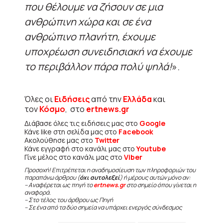
που θέλουμε να ζήσουν σε μια
ανθρώπινη χώρα και σε ένα
ανθρώπινο πλανήτη, έχουμε
υποχρέωση συνειδησιακή να έχουμε
το περιβάλλον πάρα πολύ ψηλά!
».
Όλες οι
Ειδήσεις
από την
Ελλάδα
και
τον
Κόσμο
, στο
ertnews.gr
Διάβασε όλες τις ειδήσεις μας στο
Google
Κάνε like στη σελίδα μας στο
Facebook
Ακολούθησε μας στο
Twitter
Κάνε εγγραφή στο κανάλι μας στο
Youtube
Γίνε μέλος στο κανάλι μας στο
Viber
Προσοχή! Επιτρέπεται η αναδημοσίευση των πληροφοριών του
παραπάνω άρθρου (
όχι αυτολεξεί
) ή μέρους αυτών μόνο αν:
– Αναφέρεται ως πηγή το
ertnews.gr
στο σημείο όπου γίνεται η
αναφορά.
– Στο τέλος του άρθρου ως Πηγή
– Σε ένα από τα δύο σημεία να υπάρχει ενεργός σύνδεσμος