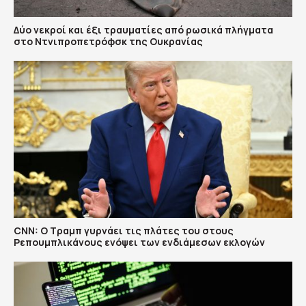
Δύο νεκροί και έξι τραυματίες από ρωσικά πλήγματα
στο Ντνιπροπετρόφσκ της Ουκρανίας
CNN: Ο Τραμπ γυρνάει τις πλάτες του στους
Ρεπουμπλικάνους ενόψει των ενδιάμεσων εκλογών