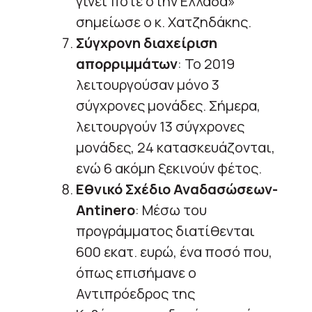
γίνει ποτέ στην Ελλάδα»
σημείωσε ο κ. Χατζηδάκης.
Σύγχρονη διαχείριση
απορριμμάτων
: Το 2019
λειτουργούσαν μόνο 3
σύγχρονες μονάδες. Σήμερα,
λειτουργούν 13 σύγχρονες
μονάδες, 24 κατασκευάζονται,
ενώ 6 ακόμη ξεκινούν φέτος.
Εθνικό Σχέδιο Αναδασώσεων-
Antinero
: Mέσω του
προγράμματος διατίθενται
600 εκατ. ευρώ, ένα ποσό που,
όπως επισήμανε ο
Αντιπρόεδρος της