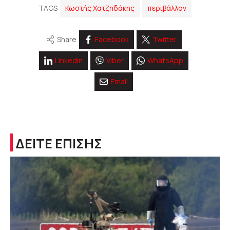
TAGS
Κωστής Χατζηδάκης
περιβάλλον
Share
Facebook
Twitter
Linkedin
Viber
WhatsApp
Email
ΔΕΙΤΕ ΕΠΙΣΗΣ