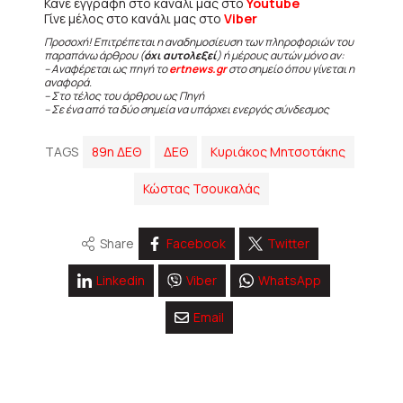
Κάνε εγγραφή στο κανάλι μας στο
Youtube
Γίνε μέλος στο κανάλι μας στο
Viber
Προσοχή! Επιτρέπεται η αναδημοσίευση των πληροφοριών του
παραπάνω άρθρου (
όχι αυτολεξεί
) ή μέρους αυτών μόνο αν:
– Αναφέρεται ως πηγή το
ertnews.gr
στο σημείο όπου γίνεται η
αναφορά.
– Στο τέλος του άρθρου ως Πηγή
– Σε ένα από τα δύο σημεία να υπάρχει ενεργός σύνδεσμος
TAGS
89η ΔΕΘ
ΔΕΘ
Κυριάκος Μητσοτάκης
Κώστας Τσουκαλάς
Share
Facebook
Twitter
Linkedin
Viber
WhatsApp
Email