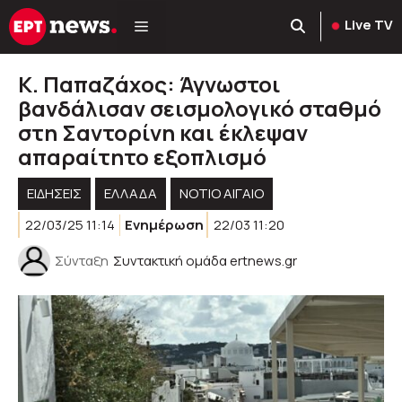
Μετάβαση
Live TV
σε
περιεχόμενο
Κ. Παπαζάχος: Άγνωστοι
βανδάλισαν σεισμολογικό σταθμό
στη Σαντορίνη και έκλεψαν
απαραίτητο εξοπλισμό
ΕΙΔΗΣΕΙΣ
ΕΛΛΑΔΑ
ΝΟΤΙΟ ΑΙΓΑΙΟ
22/03/25 11:14
Ενημέρωση
22/03 11:20
Σύνταξη
Συντακτική ομάδα ertnews.gr