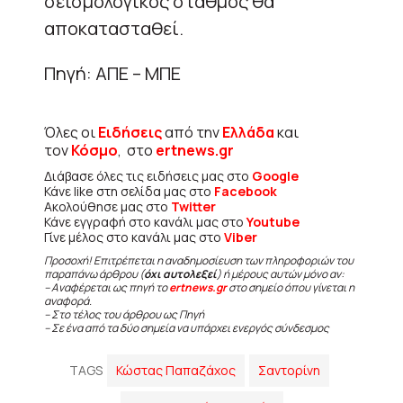
σεισμολογικός σταθμός θα
αποκατασταθεί.
Πηγή: ΑΠΕ – ΜΠΕ
Όλες οι
Ειδήσεις
από την
Ελλάδα
και
τον
Κόσμο
, στο
ertnews.gr
Διάβασε όλες τις ειδήσεις μας στο
Google
Κάνε like στη σελίδα μας στο
Facebook
Ακολούθησε μας στο
Twitter
Κάνε εγγραφή στο κανάλι μας στο
Youtube
Γίνε μέλος στο κανάλι μας στο
Viber
Προσοχή! Επιτρέπεται η αναδημοσίευση των πληροφοριών του
παραπάνω άρθρου (
όχι αυτολεξεί
) ή μέρους αυτών μόνο αν:
– Αναφέρεται ως πηγή το
ertnews.gr
στο σημείο όπου γίνεται η
αναφορά.
– Στο τέλος του άρθρου ως Πηγή
– Σε ένα από τα δύο σημεία να υπάρχει ενεργός σύνδεσμος
TAGS
Κώστας Παπαζάχος
Σαντορίνη