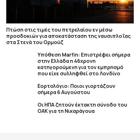
Πτώση στις τιμές του πετρελαίου εν μέσω
προσδοκιών για αποκατάσταση της ναυσιπλοΐας
στα Στενά του Ορμούζ
Υπόθεση Marfin: Επιστρέφει σήμερα
στην Ελλάδα η 46χρονη
κατηγορούμενη για τον εμπρησμό
που είχε συλληφθεί στο Λονδίνο
Εορτολόγιο: Ποιοι γιορτάζουν
σήμερα 6 Αυγούστου
Οι ΗΠΑ ζητούν έκτακτη σύνοδο του
ΟΑΚ για τη Νικαράγουα