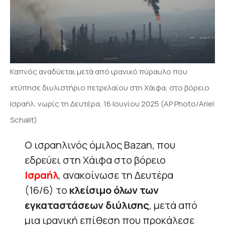
Καπνός αναδύεται μετά από ιρανικό πύραυλο που
χτύπησε διυλιστήριο πετρελαίου στη Χάιφα, στο βόρειο
Ισραήλ, νωρίς τη Δευτέρα, 16 Ιουνίου 2025 (AP Photo/Ariel
Schalit)
Ο ισραηλινός όμιλος Bazan, που
εδρεύει στη Χάιφα στο βόρειο
Ισραήλ
, ανακοίνωσε τη Δευτέρα
(16/6) το
κλείσιμο όλων των
εγκαταστάσεων διύλισης
, μετά από
μια ιρανική επίθεση που προκάλεσε