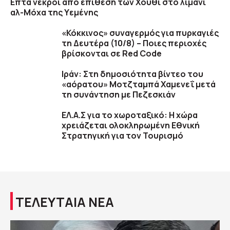
Επτά νεκροί από επίθεση των Χούθι στο λιμάνι
αλ-Μόχα της Υεμένης
«Κόκκινος» συναγερμός για πυρκαγιές
τη Δευτέρα (10/8) – Ποιες περιοχές
βρίσκονται σε Red Code
Ιράν: Στη δημοσιότητα βίντεο του
«αόρατου» Μοτζταμπά Χαμενεΐ μετά
τη συνάντηση με Πεζεσκιάν
ΕΛ.Α.Σ για το χωροταξικό: Η χώρα
χρειάζεται ολοκληρωμένη Εθνική
Στρατηγική για τον Τουρισμό
ΤΕΛΕΥΤΑΙΑ ΝΕΑ