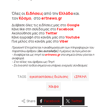
Όλες οι
Ειδήσεις
από την
Ελλάδα
και
τον
Κόσμο
, στο
ertnews.gr
Διάβασε όλες τις ειδήσεις μας στο
Google
Κάνε like στη σελίδα μας στο
Facebook
Ακολούθησε μας στο
Twitter
Κάνε εγγραφή στο κανάλι μας στο
Youtube
Γίνε μέλος στο κανάλι μας στο
Viber
Προσοχή! Επιτρέπεται η αναδημοσίευση των πληροφοριών του
παραπάνω άρθρου (
όχι αυτολεξεί
) ή μέρους αυτών μόνο αν:
– Αναφέρεται ως πηγή το
ertnews.gr
στο σημείο όπου γίνεται η
αναφορά.
– Στο τέλος του άρθρου ως Πηγή
– Σε ένα από τα δύο σημεία να υπάρχει ενεργός σύνδεσμος
TAGS
εγκαταστάσεις διύλισης
ιΣΡΑΉΛ
Χάιφα
Share
Facebook
Twitter