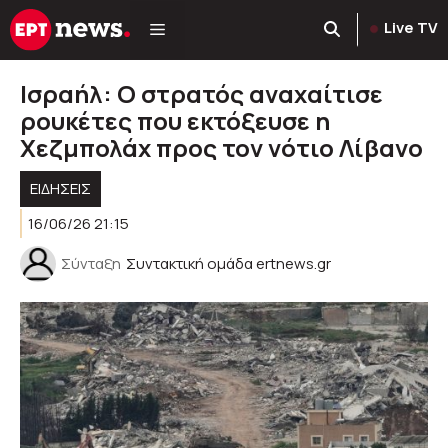
Μετάβαση
Live TV
σε
περιεχόμενο
Ισραήλ: Ο στρατός αναχαίτισε
ρουκέτες που εκτόξευσε η
Χεζμπολάχ προς τον νότιο Λίβανο
ΕΙΔΗΣΕΙΣ
16/06/26 21:15
Σύνταξη
Συντακτική ομάδα ertnews.gr