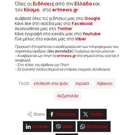
Όλες οι
Ειδήσεις
από την
Ελλάδα
και
τον
Κόσμο
, στο
ertnews.gr
Διάβασε όλες τις ειδήσεις μας στο
Google
Κάνε like στη σελίδα μας στο
Facebook
Ακολούθησε μας στο
Twitter
Κάνε εγγραφή στο κανάλι μας στο
Youtube
Γίνε μέλος στο κανάλι μας στο
Viber
Προσοχή! Επιτρέπεται η αναδημοσίευση των πληροφοριών του
παραπάνω άρθρου (
όχι αυτολεξεί
) ή μέρους αυτών μόνο αν:
– Αναφέρεται ως πηγή το
ertnews.gr
στο σημείο όπου γίνεται η
αναφορά.
– Στο τέλος του άρθρου ως Πηγή
– Σε ένα από τα δύο σημεία να υπάρχει ενεργός σύνδεσμος
TAGS
επίθεση στο Ιράν
Ισραήλ
Λίβανος
Χεζμπολάχ
Share
Facebook
Twitter
Linkedin
Viber
WhatsApp