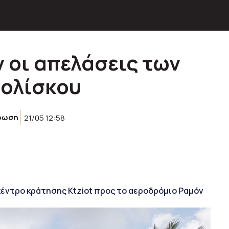
 οι απελάσεις των
τολίσκου
ρωση
21/05 12:58
κέντρο κράτησης Ktziot προς το αεροδρόμιο Ραμόν