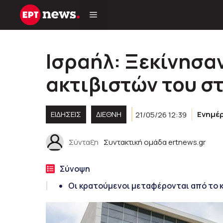
Μετάβαση
σε
περιεχόμενο
Ισραήλ: Ξεκίνησαν
ακτιβιστών του σ
ΕΙΔΗΣΕΙΣ
ΔΙΕΘΝΗ
21/05/26 12:39
Ενημέ
Σύνταξη
Συντακτική ομάδα ertnews.gr
Σύνοψη
Οι κρατούμενοι μεταφέρονται από το 