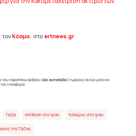
βιρ για την κακομεταχείριση ακτιβιστών
ι τον
Κόσμο
, στο
ertnews.gr
ν του παραπάνω άρθρου (
όχι αυτολεξεί
) ή μέρους αυτών μόνο αν:
εται η αναφορά.
Γαζα
επίθεση στο Ιράν
πόλεμος στο Ιράν
σκος της Γάζας