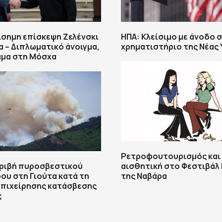
σημη επίσκεψη Ζελένσκι
ΗΠΑ: Κλείσιμο με άνοδο 
α – Διπλωματικό άνοιγμα,
χρηματιστήριο της Νέας
μμα στη Μόσχα
Ρετροφουτουρισμός και
τριβή πυροσβεστικού
αισθητική στο Φεστιβάλ 
ου στη Γιούτα κατά τη
της Ναβάρα
επιχείρησης κατάσβεσης
ς