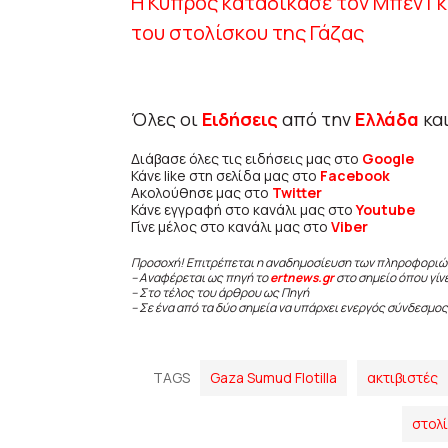
Η Κύπρος καταδίκασε τον Μπεν Γκ
του στολίσκου της Γάζας
Όλες οι
Ειδήσεις
από την
Ελλάδα
κα
Διάβασε όλες τις ειδήσεις μας στο
Google
Κάνε like στη σελίδα μας στο
Facebook
Ακολούθησε μας στο
Twitter
Κάνε εγγραφή στο κανάλι μας στο
Youtube
Γίνε μέλος στο κανάλι μας στο
Viber
Προσοχή! Επιτρέπεται η αναδημοσίευση των πληροφοριώ
– Αναφέρεται ως πηγή το
ertnews.gr
στο σημείο όπου γίν
– Στο τέλος του άρθρου ως Πηγή
– Σε ένα από τα δύο σημεία να υπάρχει ενεργός σύνδεσμος
TAGS
Gaza Sumud Flotilla
ακτιβιστές
στολί