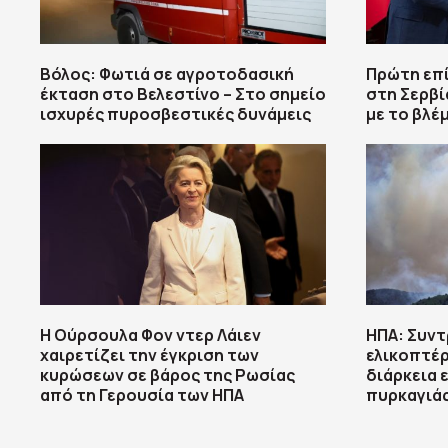
Βόλος: Φωτιά σε αγροτοδασική
Πρώτη επί
έκταση στο Βελεστίνο – Στο σημείο
στη Σερβί
ισχυρές πυροσβεστικές δυνάμεις
με το βλέ
Η Ούρσουλα Φον ντερ Λάιεν
ΗΠΑ: Συν
χαιρετίζει την έγκριση των
ελικοπτέρ
κυρώσεων σε βάρος της Ρωσίας
διάρκεια 
από τη Γερουσία των ΗΠΑ
πυρκαγιά