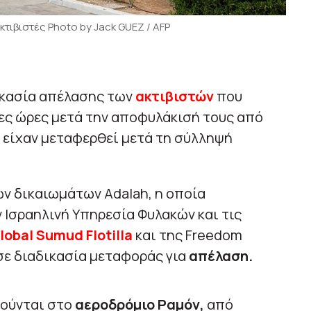
κτιβιστές Photo by Jack GUEZ / AFP
δικασία απέλασης των
ακτιβιστών
που
ίγες ώρες μετά την αποφυλάκισή τους από
υ είχαν μεταφερθεί μετά τη σύλληψή
ν δικαιωμάτων Adalah, η οποία
 Ισραηλινή Υπηρεσία Φυλακών και τις
lobal Sumud Flotilla
και της Freedom
ί σε διαδικασία μεταφοράς για
απέλαση.
γούνται στο
αεροδρόμιο Ραμόν,
από