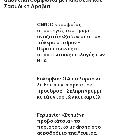
Σαουδική Αραβία
CNN: Ο κορυφαίος
στρατηγός του Τραμπ
αναζητά «έξοδο» από τον
πόλεμο στο Ιράν –
Περιορισμένες οι
στρατιωτικές επιλογές των
ΗΠΑ
Κολομβία: Ο Αμπελάρδο ντε
λα Εσπριέγια ορκίστηκε
πρόεδρος – Σκληρή γραμμή
κατά ανταρτών και καρτέλ
Γερμανία: «Στημένη
προβοκάτσια» το
περιστατικό με drone στο
αεροδρόμιο της Λειψίας,