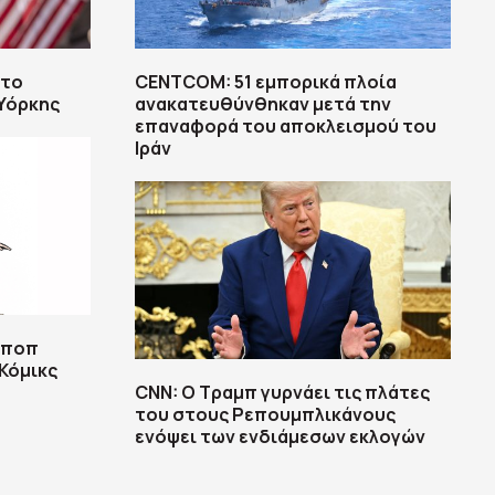
στο
CENTCOM: 51 εμπορικά πλοία
 Υόρκης
ανακατευθύνθηκαν μετά την
επαναφορά του αποκλεισμού του
Ιράν
 ποπ
Κόμικς
CNN: Ο Τραμπ γυρνάει τις πλάτες
του στους Ρεπουμπλικάνους
ενόψει των ενδιάμεσων εκλογών