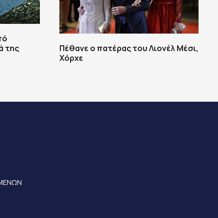
πό
ά της
Πέθανε ο πατέρας του Λιονέλ Μέσι,
Χόρχε
ΟΜΕΝΩΝ