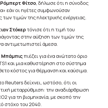
 Ρόμπερτ Φίτσο
, δήλωσε ότι η σύνοδος
ία» εάν οι ηγέτες συμφωνούσαν
 των τιμών της ηλεκτρικής ενέργειας.
τιαν Στόκερ
τόνισε ότι η τιμή του
αράγοντας στην αύξηση των τιμών της
 να αντιμετωπιστεί άμεσα.
ι Μπάμπις
πιέζει για ένα ανώτατο όριο
TS1 και μια καθυστέρηση στο σύστημα
θετο κόστος για θέρμανση και καύσιμα.
ο Reuters δείχνει, ωστόσο, ότι οι
ετική μεταρρύθμιση: την αναδιάρθρωση
2 για τη βιομηχανία, με σκοπό την
κό στόχο του 2040.