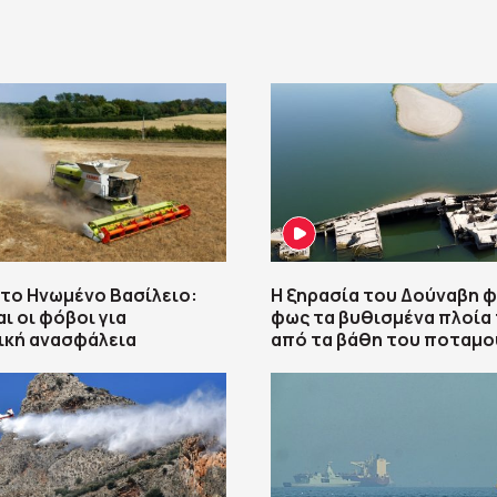
το Ηνωμένο Βασίλειο:
Η ξηρασία του Δούναβη φ
ι οι φόβοι για
φως τα βυθισμένα πλοία 
ική ανασφάλεια
από τα βάθη του ποταμο