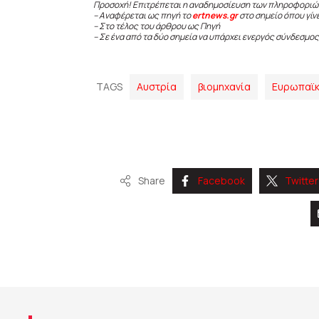
Προσοχή! Επιτρέπεται η αναδημοσίευση των πληροφοριώ
– Αναφέρεται ως πηγή το
ertnews.gr
στο σημείο όπου γίν
– Στο τέλος του άρθρου ως Πηγή
– Σε ένα από τα δύο σημεία να υπάρχει ενεργός σύνδεσμος
TAGS
Αυστρία
βιομηχανία
Ευρωπαϊκ
Share
Facebook
Twitter