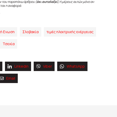
ν του παραπάνω άρθρου (
όχι αυτολεξεί
) ή μέρους αυτών μόνο αν:
εται η αναφορά.
ή Ενωση
Σλοβακία
τιμές ηλεκτρικής ενέργειας
Τσεχία
Linkedin
Viber
WhatsApp
Email