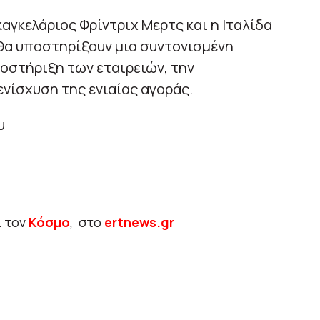
αγκελάριος Φρίντριχ Μερτς και η Ιταλίδα
α υποστηρίξουν μια συντονισμένη
οστήριξη των εταιρειών, την
νίσχυση της ενιαίας αγοράς.
υ
ι τον
Κόσμο
, στο
ertnews.gr