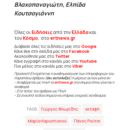
Βλαχοπαναγιώτη, Ελπίδα
Κουτσογιάννη
Όλες οι
Ειδήσεις
από την
Ελλάδα
και
τον
Κόσμο
, στο
ertnews.gr
Διάβασε όλες τις ειδήσεις μας στο
Google
Κάνε like στη σελίδα μας στο
Facebook
Ακολούθησε μας στο
Twitter
Κάνε εγγραφή στο κανάλι μας στο
Youtube
Γίνε μέλος στο κανάλι μας στο
Viber
Προσοχή! Επιτρέπεται η αναδημοσίευση των πληροφοριών του
παραπάνω άρθρου (
όχι αυτολεξεί
) ή μέρους αυτών μόνο αν:
– Αναφέρεται ως πηγή το
ertnews.gr
στο σημείο όπου γίνεται η
αναφορά.
– Στο τέλος του άρθρου ως Πηγή
– Σε ένα από τα δύο σημεία να υπάρχει ενεργός σύνδεσμος
TAGS
Γιώργος Φλωρίδης
εκταφή
Μαρία Καρυστιανού
Πάνος Ρούτσι