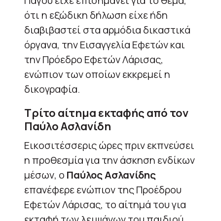
Πάγου είχε επισημάνει για το θέμα,
ότι η εξώδικη δήλωση είχε ήδη
διαβιβαστεί στα αρμόδια δικαστικά
όργανα, την Εισαγγελία Εφετών και
την Πρόεδρο Εφετών Λάρισας,
ενώπιον των οποίων εκκρεμεί η
δικογραφία.
Τρίτο αίτημα εκταφής από τον
Παύλο Ασλανίδη
Εικοσιτέσσερις ώρες πριν εκπνεύσει
η προθεσμία για την άσκηση ενδίκων
μέσων, ο
Παύλος Ασλανίδης
επανέφερε ενώπιον της Προέδρου
Εφετών Λάρισας, το αίτημά του για
εκταφή των λειψάνων του παιδιού