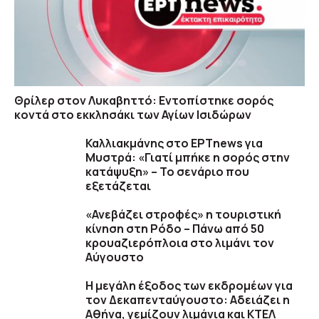
Θρίλερ στον Λυκαβηττό: Εντοπίστηκε σορός
κοντά στο εκκλησάκι των Αγίων Ισιδώρων
Καλλιακμάνης στο ΕΡΤnews για
Μυστρά: «Γιατί μπήκε η σορός στην
κατάψυξη» – Το σενάριο που
εξετάζεται
«Ανεβάζει στροφές» η τουριστική
κίνηση στη Ρόδο – Πάνω από 50
κρουαζιερόπλοια στο λιμάνι τον
Αύγουστο
Η μεγάλη έξοδος των εκδρομέων για
τον Δεκαπενταύγουστο: Αδειάζει η
Αθήνα, γεμίζουν λιμάνια και ΚΤΕΛ