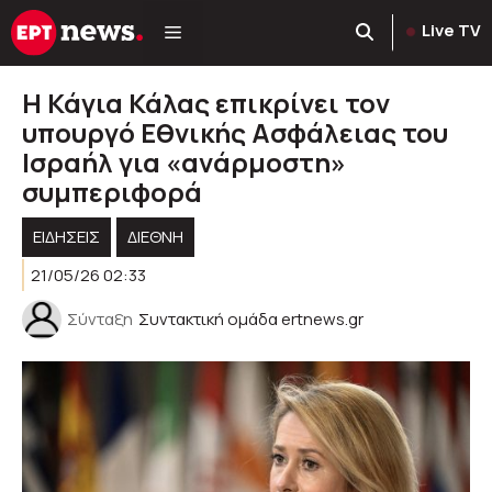
Μετάβαση
Live TV
σε
περιεχόμενο
Η Κάγια Κάλας επικρίνει τον
υπουργό Εθνικής Ασφάλειας του
Ισραήλ για «ανάρμοστη»
συμπεριφορά
ΕΙΔΗΣΕΙΣ
ΔΙΕΘΝΗ
21/05/26 02:33
Σύνταξη
Συντακτική ομάδα ertnews.gr