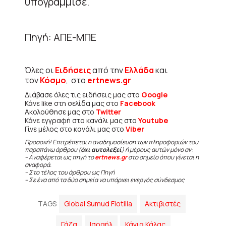
υπογράμμισε.
Πηγή: ΑΠΕ-ΜΠΕ
Όλες οι
Ειδήσεις
από την
Ελλάδα
και
τον
Κόσμο
, στο
ertnews.gr
Διάβασε όλες τις ειδήσεις μας στο
Google
Κάνε like στη σελίδα μας στο
Facebook
Ακολούθησε μας στο
Twitter
Κάνε εγγραφή στο κανάλι μας στο
Youtube
Γίνε μέλος στο κανάλι μας στο
Viber
Προσοχή! Επιτρέπεται η αναδημοσίευση των πληροφοριών του
παραπάνω άρθρου (
όχι αυτολεξεί
) ή μέρους αυτών μόνο αν:
– Αναφέρεται ως πηγή το
ertnews.gr
στο σημείο όπου γίνεται η
αναφορά.
– Στο τέλος του άρθρου ως Πηγή
– Σε ένα από τα δύο σημεία να υπάρχει ενεργός σύνδεσμος
TAGS
Global Sumud Flotilla
Ακτιβιστές
Γάζα
Ισραήλ
Κάγια Κάλας