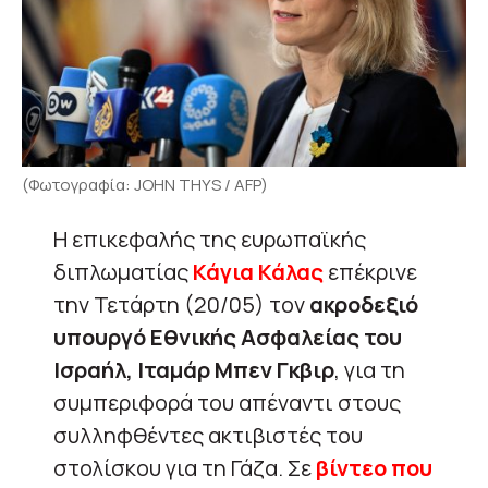
(Φωτογραφία: JOHN THYS / AFP)
Η επικεφαλής της ευρωπαϊκής
διπλωματίας
Κάγια Κάλας
επέκρινε
την Τετάρτη (20/05) τον
ακροδεξιό
υπουργό Εθνικής Ασφαλείας του
Ισραήλ, Ιταμάρ Μπεν Γκβιρ
, για τη
συμπεριφορά του απέναντι στους
συλληφθέντες ακτιβιστές του
στολίσκου για τη Γάζα. Σε
βίντεο που