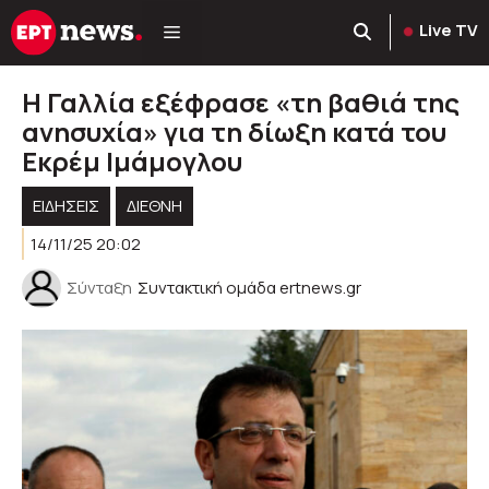
Μετάβαση
Live TV
σε
περιεχόμενο
Η Γαλλία εξέφρασε «τη βαθιά της
ανησυχία» για τη δίωξη κατά του
Εκρέμ Ιμάμογλου
ΕΙΔΗΣΕΙΣ
ΔΙΕΘΝΗ
14/11/25 20:02
Σύνταξη
Συντακτική ομάδα ertnews.gr