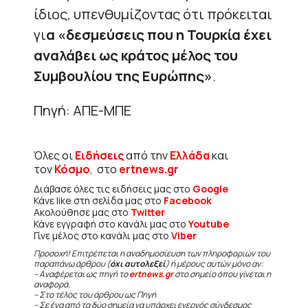
ίδιος, υπενθυμίζοντας ότι πρόκειται
γι
α «δεσμεύσεις που η Τουρκία έχει
αναλάβει ως κράτος μέλος του
Συμβουλίου της Ευρώπης»
.
Πηγή: ΑΠΕ-ΜΠΕ
Όλες οι
Ειδήσεις
από την
Ελλάδα
και
τον
Κόσμο
, στο
ertnews.gr
Διάβασε όλες τις ειδήσεις μας στο
Google
Κάνε like στη σελίδα μας στο
Facebook
Ακολούθησε μας στο
Twitter
Κάνε εγγραφή στο κανάλι μας στο
Youtube
Γίνε μέλος στο κανάλι μας στο
Viber
Προσοχή! Επιτρέπεται η αναδημοσίευση των πληροφοριών του
παραπάνω άρθρου (
όχι αυτολεξεί
) ή μέρους αυτών μόνο αν:
– Αναφέρεται ως πηγή το
ertnews.gr
στο σημείο όπου γίνεται η
αναφορά.
– Στο τέλος του άρθρου ως Πηγή
– Σε ένα από τα δύο σημεία να υπάρχει ενεργός σύνδεσμος