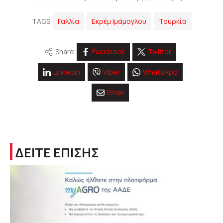
TAGS
Γαλλία
Εκρέμ Ιμάμογλου
Τουρκία
Share
Facebook
Twitter
Linkedin
Viber
WhatsApp
Email
ΔΕΙΤΕ ΕΠΙΣΗΣ