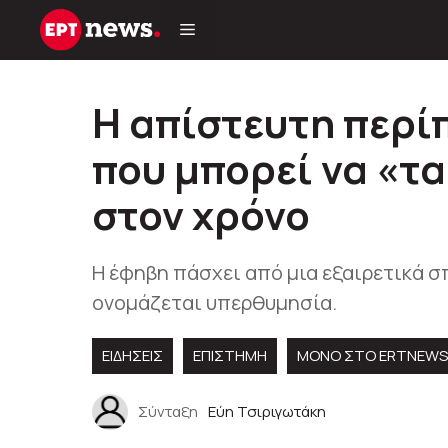
Μετάβαση
σε
περιεχόμενο
Η απίστευτη περί
που μπορεί να «τ
στον χρόνο
Η έφηβη πάσχει από μια εξαιρετικά 
ονομάζεται υπερθυμησία.
ΕΙΔΗΣΕΙΣ
ΕΠΙΣΤΗΜΗ
ΜΟΝΟ ΣΤΟ ERTNEWS
Σύνταξη
Εύη Τσιριγωτάκη