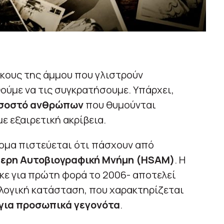
κκους της άμμου που γλιστρούν
ούμε να τις συγκρατήσουμε. Υπάρχει,
οσοστό ανθρώπων
που θυμούνται
ε εξαιρετική ακρίβεια.
τομα πιστεύεται ότι πάσχουν από
τερη Αυτοβιογραφική Μνήμη (HSAM)
. Η
κε για πρώτη φορά το 2006- αποτελεί
λογική κατάσταση, που χαρακτηρίζεται
για προσωπικά γεγονότα
.