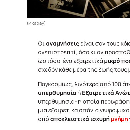
(Pixabay)
Οι
αναμνήσεις
είναι σαν τους κό
ανεπιστρεπτί, όσο κι αν προσπαθ
ωστόσο, ένα εξαιρετικά
μικρό π
σχεδόν κάθε μέρα της ζωής τους μ
Παγκοσμίως, λιγότερα από 100 ά
υπερθυμησία
ή
Εξαιρετικά Ανώ
υπερθυμησία- η οποία περιγράφη
μια εξαιρετικά σπάνια νευροψυχο
από
αποκλειστικά ισχυρή
μνήμη