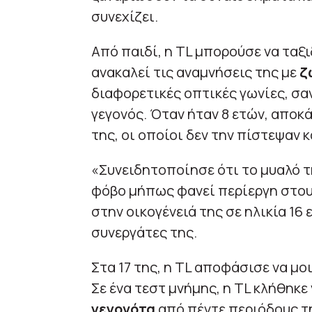
συνεχίζει.
Από παιδί, η TL μπορούσε να ταξι
ανακαλεί τις αναμνήσεις της με
ζ
διαφορετικές οπτικές γωνίες, σα
γεγονός. Όταν ήταν 8 ετών, αποκ
της, οι οποίοι δεν την πίστεψαν 
«Συνειδητοποίησε ότι το μυαλό τ
φόβο μήπως φανεί περίεργη στου
στην οικογένειά της σε ηλικία 16 
συνεργάτες της.
Στα 17 της, η TL αποφάσισε να μοι
Σε ένα τεστ μνήμης, η TL κλήθηκε
γεγονότα
από πέντε περιόδους τη