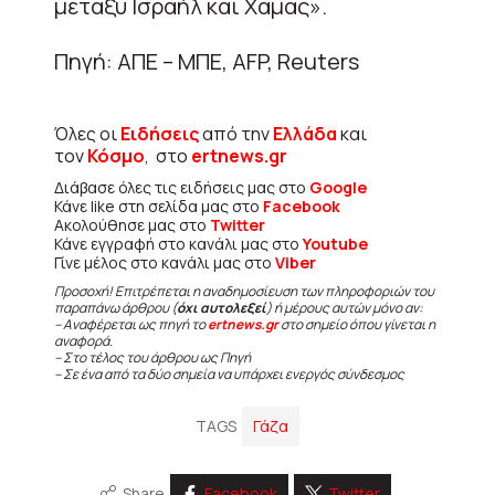
μεταξύ Ισραήλ και Χαμάς».
Πηγή: ΑΠΕ – ΜΠΕ, AFP, Reuters
Όλες οι
Ειδήσεις
από την
Ελλάδα
και
τον
Κόσμο
, στο
ertnews.gr
Διάβασε όλες τις ειδήσεις μας στο
Google
Κάνε like στη σελίδα μας στο
Facebook
Ακολούθησε μας στο
Twitter
Κάνε εγγραφή στο κανάλι μας στο
Youtube
Γίνε μέλος στο κανάλι μας στο
Viber
Προσοχή! Επιτρέπεται η αναδημοσίευση των πληροφοριών του
παραπάνω άρθρου (
όχι αυτολεξεί
) ή μέρους αυτών μόνο αν:
– Αναφέρεται ως πηγή το
ertnews.gr
στο σημείο όπου γίνεται η
αναφορά.
– Στο τέλος του άρθρου ως Πηγή
– Σε ένα από τα δύο σημεία να υπάρχει ενεργός σύνδεσμος
TAGS
Γάζα
Share
Facebook
Twitter