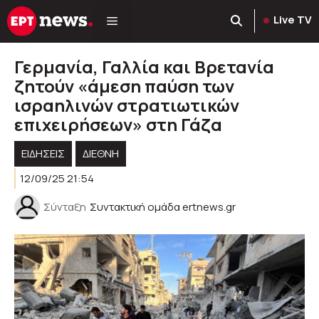
Μετάβαση
Live TV
σε
περιεχόμενο
Γερμανία, Γαλλία και Βρετανία
ζητούν «άμεση παύση των
ισραηλινών στρατιωτικών
επιχειρήσεων» στη Γάζα
ΕΙΔΗΣΕΙΣ
ΔΙΕΘΝΗ
12/09/25 21:54
Σύνταξη
Συντακτική ομάδα ertnews.gr