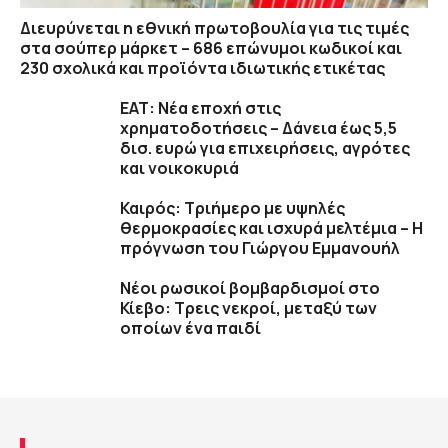
Διευρύνεται η εθνική πρωτοβουλία για τις τιμές
στα σούπερ μάρκετ – 686 επώνυμοι κωδικοί και
230 σχολικά και προϊόντα ιδιωτικής ετικέτας
ΕΑΤ: Νέα εποχή στις
χρηματοδοτήσεις – Δάνεια έως 5,5
δισ. ευρώ για επιχειρήσεις, αγρότες
και νοικοκυριά
Καιρός: Τριήμερο με υψηλές
θερμοκρασίες και ισχυρά μελτέμια – Η
πρόγνωση του Γιώργου Εμμανουήλ
Νέοι ρωσικοί βομβαρδισμοί στο
Κίεβο: Τρεις νεκροί, μεταξύ των
οποίων ένα παιδί