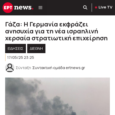
Μετάβαση
Live TV
σε
περιεχόμενο
Γάζα: Η Γερμανία εκφράζει
ανησυχία για τη νέα ισραηλινή
χερσαία στρατιωτική επιχείρηση
ΕΙΔΗΣΕΙΣ
ΔΙΕΘΝΗ
17/05/25 23:25
Σύνταξη
Συντακτική ομάδα ertnews.gr