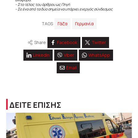
– Στο τέλος του άρθρου ως Πηγή
– Σε ένα από τα δύο σημεία να υπάρχει ενεργός σύνδεσμος
TAGS
Γάζα
Γερμανία
Share
Facebook
Twitter
Linkedin
Viber
WhatsApp
Email
ΔΕΙΤΕ ΕΠΙΣΗΣ