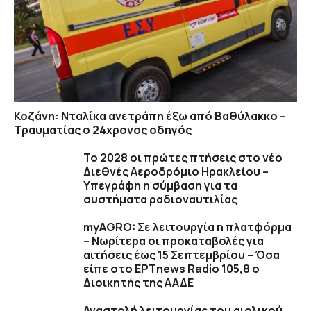
Κοζάνη: Νταλίκα ανετράπη έξω από Βαθύλακκο –
Τραυματίας ο 24χρονος οδηγός
Το 2028 οι πρώτες πτήσεις στο νέο
Διεθνές Αεροδρόμιο Ηρακλείου –
Υπεγράφη η σύμβαση για τα
συστήματα ραδιοναυτιλίας
myAGRO: Σε λειτουργία η πλατφόρμα
– Νωρίτερα οι προκαταβολές για
αιτήσεις έως 15 Σεπτεμβρίου – Όσα
είπε στο ΕΡΤnews Radio 105,8 ο
Διοικητής της ΑΑΔΕ
Αναστολή λειτουργίας του αιολικού