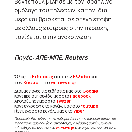
Βάντεπουλ μίλησε με τον Ισραηλινό
ομόλογό του τηλεφωνικά την ίδια
μέρα και βρίσκεται σε στενή επαφή
με άλλους εταίρους στην περιοχή,
τονίζεται στην ανακοίνωση.
Πηγές: ΑΠΕ-ΜΠΕ, Reuters
Όλες οι
Ειδήσεις
από την
Ελλάδα
και
τον
Κόσμο
, στο
ertnews.gr
Διάβασε όλες τις ειδήσεις μας στο
Google
Κάνε like στη σελίδα μας στο
Facebook
Ακολούθησε μας στο
Twitter
Κάνε εγγραφή στο κανάλι μας στο
Youtube
Γίνε μέλος στο κανάλι μας στο
Viber
Προσοχή! Επιτρέπεται η αναδημοσίευση των πληροφοριών του
παραπάνω άρθρου (
όχι αυτολεξεί
) ή μέρους αυτών μόνο αν:
– Αναφέρεται ως πηγή το
ertnews.gr
στο σημείο όπου γίνεται η
αναφορά.