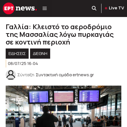
Μετάβαση
Live TV
σε
περιεχόμενο
Γαλλία: Κλειστό το αεροδρόμιο
της Μασσαλίας λόγω πυρκαγιάς
σε κοντινή περιοχή
ΕΙΔΗΣΕΙΣ
ΔΙΕΘΝΗ
08/07/25 16:04
Σύνταξη
Συντακτική ομάδα ertnews.gr