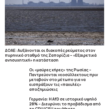
ΔΟΑΕ: Αυξάνονται οι διακοπές ρεύματος στον
πυρηνικό σταθμό της Ζαπορίζια – «Εξαιρετικά
ανησυχητική» η κατάσταση
Οι «μαύρες χήρες» της Ρωσίας –
Παντρεύονται νεοσύλλεκτους πριν
μεταβούν στο μέτωπο για να
εισπράξουν τις «παχυλές»
αποζημιώσεις
Γερμανία: Η AfD σε ιστορικό υψηλό
28% – Διευρύνει το προβάδισμα από
το CDU/CSU του Μερτς