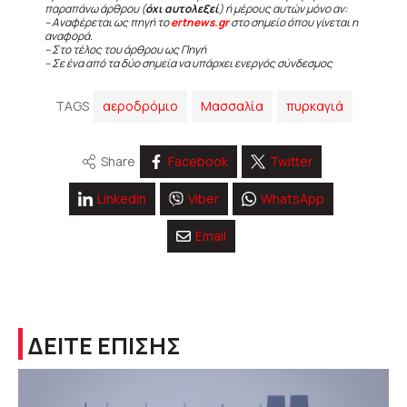
παραπάνω άρθρου (
όχι αυτολεξεί
) ή μέρους αυτών μόνο αν:
– Αναφέρεται ως πηγή το
ertnews.gr
στο σημείο όπου γίνεται η
αναφορά.
– Στο τέλος του άρθρου ως Πηγή
– Σε ένα από τα δύο σημεία να υπάρχει ενεργός σύνδεσμος
TAGS
αεροδρόμιο
Μασσαλία
πυρκαγιά
Share
Facebook
Twitter
Linkedin
Viber
WhatsApp
Email
ΔΕΙΤΕ ΕΠΙΣΗΣ