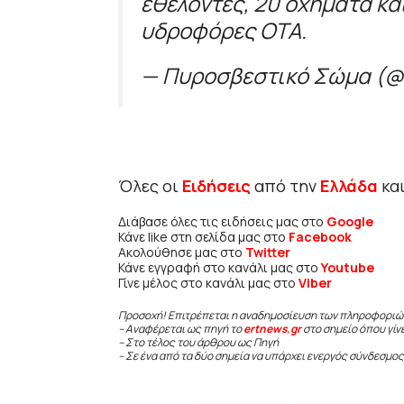
εθελοντές, 20 οχήματα κα
υδροφόρες ΟΤΑ.
— Πυροσβεστικό Σώμα (@p
Όλες οι
Ειδήσεις
από την
Ελλάδα
κα
Διάβασε όλες τις ειδήσεις μας στο
Google
Κάνε like στη σελίδα μας στο
Facebook
Ακολούθησε μας στο
Twitter
Κάνε εγγραφή στο κανάλι μας στο
Youtube
Γίνε μέλος στο κανάλι μας στο
Viber
Προσοχή! Επιτρέπεται η αναδημοσίευση των πληροφοριώ
– Αναφέρεται ως πηγή το
ertnews.gr
στο σημείο όπου γίν
– Στο τέλος του άρθρου ως Πηγή
– Σε ένα από τα δύο σημεία να υπάρχει ενεργός σύνδεσμος