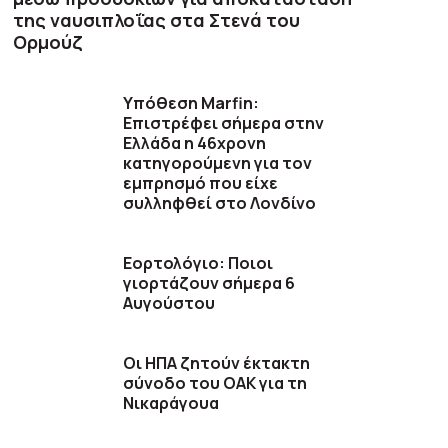
της ναυσιπλοΐας στα Στενά του
Ορμούζ
Υπόθεση Marfin:
Επιστρέφει σήμερα στην
Ελλάδα η 46χρονη
κατηγορούμενη για τον
εμπρησμό που είχε
συλληφθεί στο Λονδίνο
Εορτολόγιο: Ποιοι
γιορτάζουν σήμερα 6
Αυγούστου
Οι ΗΠΑ ζητούν έκτακτη
σύνοδο του ΟΑΚ για τη
Νικαράγουα