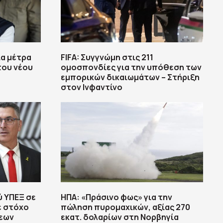
ια μέτρα
FIFA: Συγγνώμη στις 211
του νέου
ομοσπονδίες για την υπόθεση των
εμπορικών δικαιωμάτων – Στήριξη
στον Ινφαντίνο
ύ ΥΠΕΞ σε
ΗΠΑ: «Πράσινο φως» για την
ε στόχο
πώληση πυρομαχικών, αξίας 270
σεων
εκατ. δολαρίων στη Νορβηγία