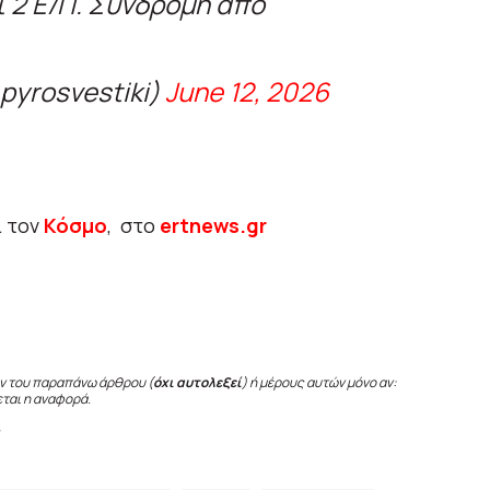
ι 2 Ε/Π. Συνδρομή από
yrosvestiki)
June 12, 2026
ι τον
Κόσμο
, στο
ertnews.gr
ν του παραπάνω άρθρου (
όχι αυτολεξεί
) ή μέρους αυτών μόνο αν:
εται η αναφορά.