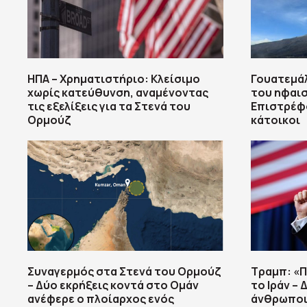
ΗΠΑ – Χρηματιστήριο: Κλείσιμο
Γουατεμάλ
χωρίς κατεύθυνση, αναμένοντας
του ηφαισ
τις εξελίξεις για τα Στενά του
Επιστρέφο
Ορμούζ
κάτοικοι
Συναγερμός στα Στενά του Ορμούζ
Τραμπ: «Π
– Δύο εκρήξεις κοντά στο Ομάν
το Ιράν –
ανέφερε ο πλοίαρχος ενός
άνθρωποι