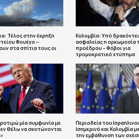
α: Τέλος στην έκρηξη
Κολομβία: Υπό δρακόντε
τείου Φουέγο –
ασφαλείας η ορκωμοσία 
υν στα σπίτια τους οι
προέδρου – Φόβοι για
τρομοκρατικό χτύπημα
ροτιμώ μία συμφωνία με
Περιοδεία του Ισραηλινο
 Δεν θέλω να σκοτώνονται
Ισημερινό και Κολομβία μ
»
την εμβάθυνση των σχέ