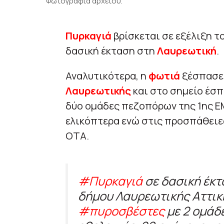
Φωτογραφία αρχείου.
Πυρκαγιά
βρίσκεται σε εξέλιξη τ
δασική έκταση στη
Λαυρεωτική
.
Αναλυτικότερα, η
φωτιά
ξέσπασε
Λαυρεωτικής
και στο σημείο έσπ
δύο ομάδες πεζοπόρων της 1ης ΕΜ
ελικόπτερα ενώ στις προσπάθειε
ΟΤΑ.
#Πυρκαγιά
σε δασική έκτ
δήμου Λαυρεωτικής Αττικ
#πυροσβέστες
με 2 ομάδ