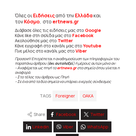
Όλες οι
Ειδήσεις
από την
Ελλάδα
και
τον
Κόσμο
, στο
ertnews.gr
Διάβασε όλες τις ειδήσεις μας στο
Google
Κάνε like στη σελίδα μας στο
Facebook
Ακολούθησε μας στο
Twitter
Κάνε εγγραφή στο κανάλι μας στο
Youtube
Γίνε μέλος στο κανάλι μας στο
Viber
Προσοχή! Επιτρέπεται η αναδημοσίευση των πληροφοριών του
παραπάνω άρθρου (
όχι αυτολεξεί
) ή μέρους αυτών μόνο αν:
– Αναφέρεται ως πηγή το
ertnews.gr
στο σημείο όπου γίνεται η
αναφορά.
– Στο τέλος του άρθρου ως Πηγή
– Σε ένα από τα δύο σημεία να υπάρχει ενεργός σύνδεσμος
TAGS
Foreigner
ΟΑΚΑ
Share
Facebook
Twitter
Linkedin
Viber
WhatsApp