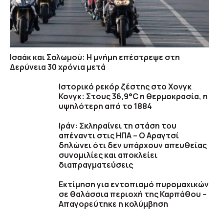
Ισαάκ και Σολωμού: Η μνήμη επέστρεψε στη
Δερύνεια 30 χρόνια μετά
Ιστορικό ρεκόρ ζέστης στο Χονγκ
Κονγκ: Στους 36,9°C η θερμοκρασία, η
υψηλότερη από το 1884
Ιράν: Σκληραίνει τη στάση του
απέναντι στις ΗΠΑ – Ο Αραγτσί
δηλώνει ότι δεν υπάρχουν απευθείας
συνομιλίες και αποκλείει
διαπραγματεύσεις
Εκτίμηση για εντοπισμό πυρομαχικών
σε θαλάσσια περιοχή της Καρπάθου –
Απαγορεύτηκε η κολύμβηση