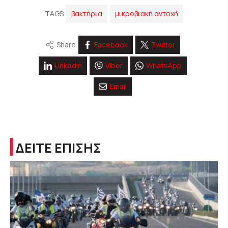
TAGS
βακτήρια
μικροβιακή αντοχή
Share
Facebook
Twitter
Linkedin
Viber
WhatsApp
Email
ΔΕΙΤΕ ΕΠΙΣΗΣ