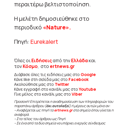
περαιτέρω βελτιστοποίηση.
Η μελέτη δημοσιεύθηκε στο
περιοδικό
«Nature».
Πηγή:
Eurekalert
Όλες οι
Ειδήσεις
από την
Ελλάδα
και
τον
Κόσμο
, στο
ertnews.gr
Διάβασε όλες τις ειδήσεις μας στο
Google
Κάνε like στη σελίδα μας στο
Facebook
Ακολούθησε μας στο
Twitter
Κάνε εγγραφή στο κανάλι μας στο
Youtube
Γίνε μέλος στο κανάλι μας στο
Viber
Προσοχή! Επιτρέπεται η αναδημοσίευση των πληροφοριών του
παραπάνω άρθρου (
όχι αυτολεξεί
) ή μέρους αυτών μόνο αν:
– Αναφέρεται ως πηγή το
ertnews.gr
στο σημείο όπου γίνεται η
αναφορά.
– Στο τέλος του άρθρου ως Πηγή
– Σε ένα από τα δύο σημεία να υπάρχει ενεργός σύνδεσμος