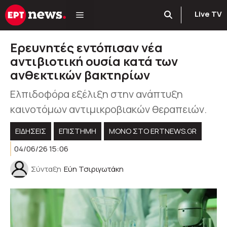
Μετάβαση
Live TV
σε
περιεχόμενο
Ερευνητές εντόπισαν νέα
αντιβιοτική ουσία κατά των
ανθεκτικών βακτηρίων
Ελπιδοφόρα εξέλιξη στην ανάπτυξη
καινοτόμων αντιμικροβιακών θεραπειών.
ΕΙΔΗΣΕΙΣ
ΕΠΙΣΤΗΜΗ
ΜΟΝΟ ΣΤΟ ERTNEWS.GR
04/06/26 15:06
Σύνταξη
Εύη Τσιριγωτάκη