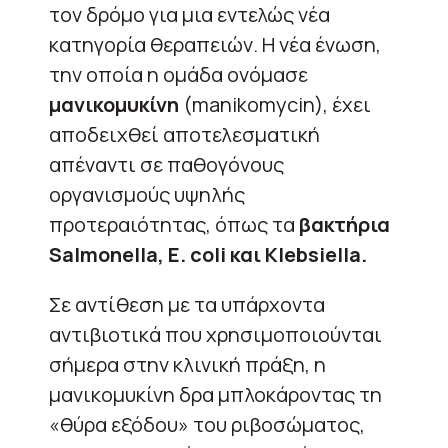
τον δρόμο για μια εντελώς νέα
κατηγορία θεραπειών. Η νέα ένωση,
την οποία η ομάδα ονόμασε
μανικομυκίνη
(manikomycin), έχει
αποδειχθεί αποτελεσματική
απέναντι σε παθογόνους
οργανισμούς υψηλής
προτεραιότητας, όπως τα
βακτήρια
Salmonella, E. coli και Klebsiella.
Σε αντίθεση με τα υπάρχοντα
αντιβιοτικά που χρησιμοποιούνται
σήμερα στην κλινική πράξη, η
μανικομυκίνη δρα μπλοκάροντας τη
«θύρα εξόδου» του ριβοσώματος,