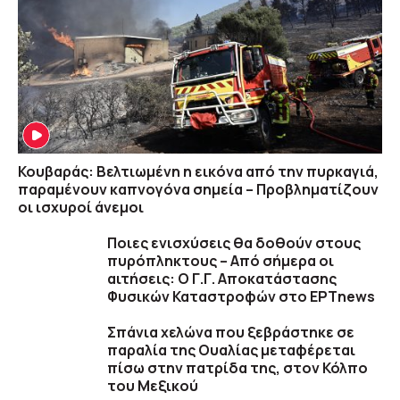
Κουβαράς: Βελτιωμένη η εικόνα από την πυρκαγιά,
παραμένουν καπνογόνα σημεία – Προβληματίζουν
οι ισχυροί άνεμοι
Ποιες ενισχύσεις θα δοθούν στους
πυρόπληκτους – Από σήμερα οι
αιτήσεις: Ο Γ.Γ. Αποκατάστασης
Φυσικών Καταστροφών στο ΕΡΤnews
Σπάνια χελώνα που ξεβράστηκε σε
παραλία της Ουαλίας μεταφέρεται
πίσω στην πατρίδα της, στον Κόλπο
του Μεξικού