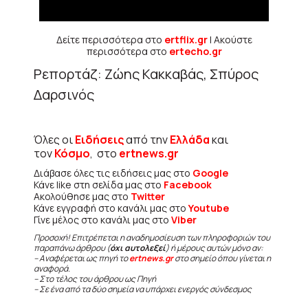
Δείτε περισσότερα στο
ertflix.gr
| Ακούστε
περισσότερα στο
ertecho.gr
Ρεπορτάζ: Ζώης Κακκαβάς, Σπύρος
Δαρσινός
Όλες οι
Ειδήσεις
από την
Ελλάδα
και
τον
Κόσμο
, στο
ertnews.gr
Διάβασε όλες τις ειδήσεις μας στο
Google
Κάνε like στη σελίδα μας στο
Facebook
Ακολούθησε μας στο
Twitter
Κάνε εγγραφή στο κανάλι μας στο
Youtube
Γίνε μέλος στο κανάλι μας στο
Viber
Προσοχή! Επιτρέπεται η αναδημοσίευση των πληροφοριών του
παραπάνω άρθρου (
όχι αυτολεξεί
) ή μέρους αυτών μόνο αν:
– Αναφέρεται ως πηγή το
ertnews.gr
στο σημείο όπου γίνεται η
αναφορά.
– Στο τέλος του άρθρου ως Πηγή
– Σε ένα από τα δύο σημεία να υπάρχει ενεργός σύνδεσμος