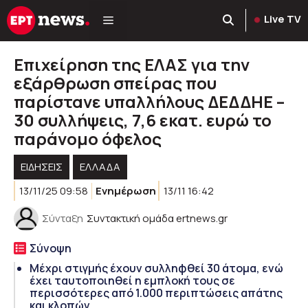
Μετάβαση
Live TV
σε
περιεχόμενο
Επιχείρηση της ΕΛΑΣ για την
εξάρθρωση σπείρας που
παρίστανε υπαλλήλους ΔΕΔΔΗΕ –
30 συλλήψεις, 7,6 εκατ. ευρώ το
παράνομο όφελος
ΕΙΔΗΣΕΙΣ
ΕΛΛΑΔΑ
13/11/25 09:58
Ενημέρωση
13/11 16:42
Σύνταξη
Συντακτική ομάδα ertnews.gr
Σύνοψη
Μέχρι στιγμής έχουν συλληφθεί 30 άτομα, ενώ
έχει ταυτοποιηθεί η εμπλοκή τους σε
περισσότερες από 1.000 περιπτώσεις απάτης
και κλοπών