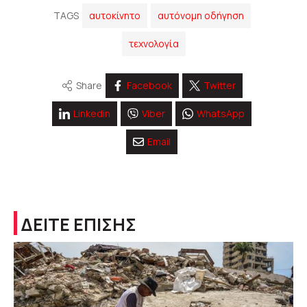
TAGS
αυτοκίνητο
αυτόνομη οδήγηση
τεχνολογία
Share
Facebook
Twitter
Linkedin
Viber
WhatsApp
Email
ΔΕΙΤΕ ΕΠΙΣΗΣ