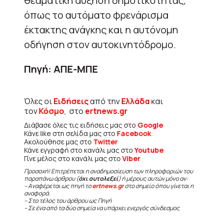
θεαματική αύξηση δημοτικότητας,
όπως το αυτόματο φρενάρισμα
έκτακτης ανάγκης και η αυτόνομη
οδήγηση στον αυτοκινητόδρομο.
Πηγή: ΑΠΕ-ΜΠΕ
Όλες οι
Ειδήσεις
από την
Ελλάδα
και
τον
Κόσμο
, στο
ertnews.gr
Διάβασε όλες τις ειδήσεις μας στο
Google
Κάνε like στη σελίδα μας στο
Facebook
Ακολούθησε μας στο
Twitter
Κάνε εγγραφή στο κανάλι μας στο
Youtube
Γίνε μέλος στο κανάλι μας στο
Viber
Προσοχή! Επιτρέπεται η αναδημοσίευση των πληροφοριών του
παραπάνω άρθρου (
όχι αυτολεξεί
) ή μέρους αυτών μόνο αν:
– Αναφέρεται ως πηγή το
ertnews.gr
στο σημείο όπου γίνεται η
αναφορά.
– Στο τέλος του άρθρου ως Πηγή
– Σε ένα από τα δύο σημεία να υπάρχει ενεργός σύνδεσμος