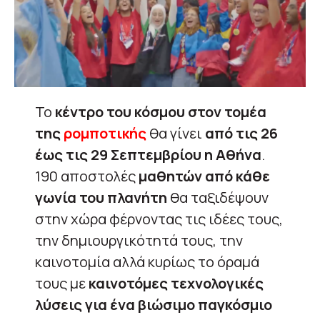
Το
κέντρο του κόσμου στον τομέα
της
ρομποτικής
θα γίνει
από τις 26
έως τις 29 Σεπτεμβρίου η Αθήνα
.
190 αποστολές
μαθητών από κάθε
γωνία του πλανήτη
θα ταξιδέψουν
στην χώρα φέρνοντας τις ιδέες τους,
την δημιουργικότητά τους, την
καινοτομία αλλά κυρίως το όραμά
τους με
καινοτόμες τεχνολογικές
λύσεις για ένα βιώσιμο παγκόσμιο