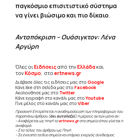
παγκόσμιο επισιτιστικό σύστημα
να γίνει βιώσιμο και πιο δίκαιο
.
Ανταπόκριση – Ουάσιγκτον: Λένα
Αργύρη
Όλες οι
Ειδήσεις
από την
Ελλάδα
και
τον
Κόσμο
, στο
ertnews.gr
Διάβασε όλες τις ειδήσεις μας στο
Google
Κάνε like στη σελίδα μας στο
Facebook
Ακολούθησε μας στο
Twitter
Κάνε εγγραφή στο κανάλι μας στο
Youtube
Γίνε μέλος στο κανάλι μας στο
Viber
Προσοχή! Επιτρέπεται η αναδημοσίευση των πληροφοριών του
παραπάνω άρθρου (
όχι αυτολεξεί
) ή μέρους αυτών μόνο αν:
– Αναφέρεται ως πηγή το
ertnews.gr
στο σημείο όπου γίνεται η
αναφορά.
– Στο τέλος του άρθρου ως Πηγή
– Σε ένα από τα δύο σημεία να υπάρχει ενεργός σύνδεσμος