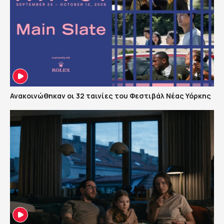
Ανακοινώθηκαν οι 32 ταινίες του Φεστιβάλ Νέας Υόρκης