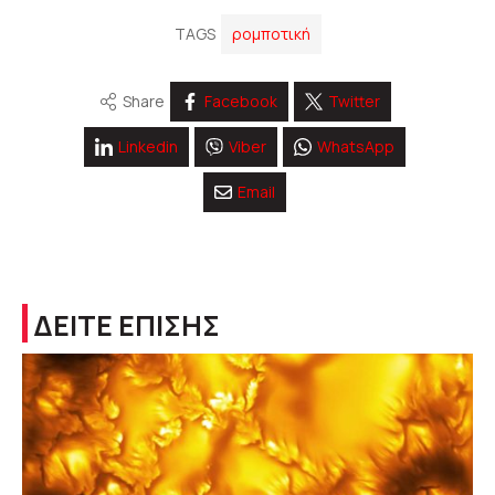
TAGS
ρομποτική
Share
Facebook
Twitter
Linkedin
Viber
WhatsApp
Email
ΔΕΙΤΕ ΕΠΙΣΗΣ