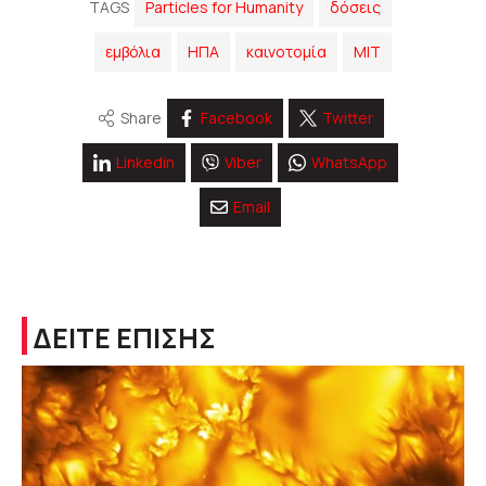
TAGS
Particles for Humanity
δόσεις
εμβόλια
ΗΠΑ
καινοτομία
ΜΙΤ
Share
Facebook
Twitter
Linkedin
Viber
WhatsApp
Email
ΔΕΙΤΕ ΕΠΙΣΗΣ