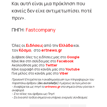
Και αυτή είναι μια πρόκληση που
κανείς δεν είχε αντιμετωπίσει ποτέ
πριν».
ΠΗΓΗ:
Fastcompany
Όλες οι
Ειδήσεις
από την
Ελλάδα
και
τον
Κόσμο
, στο
ertnews.gr
Διάβασε όλες τις ειδήσεις μας στο
Google
Κάνε like στη σελίδα μας στο
Facebook
Ακολούθησε μας στο
Twitter
Κάνε εγγραφή στο κανάλι μας στο
Youtube
Γίνε μέλος στο κανάλι μας στο
Viber
Προσοχή! Επιτρέπεται η αναδημοσίευση των πληροφοριών του
παραπάνω άρθρου (
όχι αυτολεξεί
) ή μέρους αυτών μόνο αν:
– Αναφέρεται ως πηγή το
ertnews.gr
στο σημείο όπου γίνεται η
αναφορά.
– Στο τέλος του άρθρου ως Πηγή
– Σε ένα από τα δύο σημεία να υπάρχει ενεργός σύνδεσμος