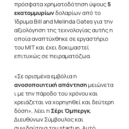
πρόσφατα χρηματοδότηση ύψους
5
εκατομμυρίων
δολαρίων από το
Ίδρυμα Bill and Melinda Gates για την
αξιολόγηση της τεχνολογίας αυτής η
οποία αναπτύχθηκε σε εργαστήριο
του MIT και έχει δοκιμαστεί
επιτυχώς σε πειραματόζωα.
«Σε ορισμένα εμβόλια η
ανοσοποιητική απάντηση
μειώνετα
ι με την πάροδο του χρόνου και
χρειάζεται να χορηγηθεί και δεύτερη
δόση», λέει η
Σέρι Όμπεργκ
,
Διευθύνων Σύμβουλος και
συνιδρύτρια του startup. Αυτό