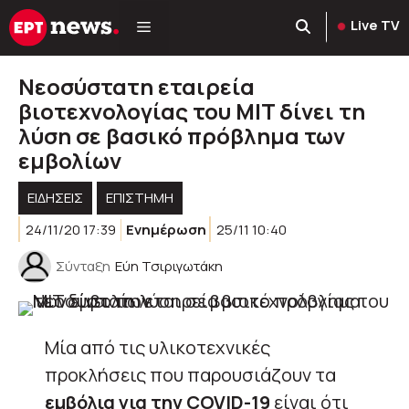
Μετάβαση
Live TV
σε
περιεχόμενο
Νεοσύστατη εταιρεία
βιοτεχνολογίας του MIT δίνει τη
λύση σε βασικό πρόβλημα των
εμβολίων
ΕΙΔΗΣΕΙΣ
ΕΠΙΣΤΗΜΗ
24/11/20 17:39
Ενημέρωση
25/11 10:40
Σύνταξη
Εύη Τσιριγωτάκη
Μία από τις υλικοτεχνικές
προκλήσεις που παρουσιάζουν τα
εμβόλια για την COVID-19
είναι ότι