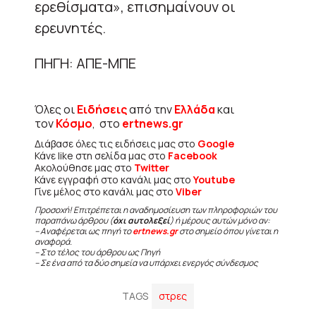
ερεθίσματα», επισημαίνουν οι
ερευνητές.
ΠΗΓΗ: ΑΠΕ-ΜΠΕ
Όλες οι
Ειδήσεις
από την
Ελλάδα
και
τον
Κόσμο
, στο
ertnews.gr
Διάβασε όλες τις ειδήσεις μας στο
Google
Κάνε like στη σελίδα μας στο
Facebook
Ακολούθησε μας στο
Twitter
Κάνε εγγραφή στο κανάλι μας στο
Youtube
Γίνε μέλος στο κανάλι μας στο
Viber
Προσοχή! Επιτρέπεται η αναδημοσίευση των πληροφοριών του
παραπάνω άρθρου (
όχι αυτολεξεί
) ή μέρους αυτών μόνο αν:
– Αναφέρεται ως πηγή το
ertnews.gr
στο σημείο όπου γίνεται η
αναφορά.
– Στο τέλος του άρθρου ως Πηγή
– Σε ένα από τα δύο σημεία να υπάρχει ενεργός σύνδεσμος
TAGS
στρες