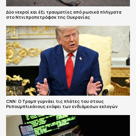
Δύο νεκροί και έξι τραυματίες από ρωσικά πλήγματα
στο Ντνιπροπετρόφσκ της Ουκρανίας
CNN: Ο Τραμπ γυρνάει τις πλάτες του στους
Ρεπουμπλικάνους ενόψει των ενδιάμεσων εκλογών