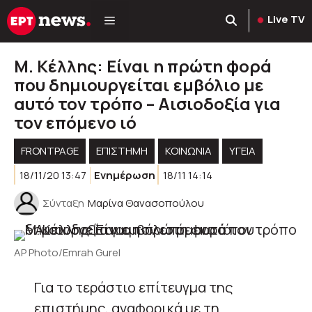
Μετάβαση
Live TV
σε
περιεχόμενο
Μ. Κέλλης: Είναι η πρώτη φορά
που δημιουργείται εμβόλιο με
αυτό τον τρόπο – Αισιοδοξία για
τον επόμενο ιό
FRONTPAGE
ΕΠΙΣΤΗΜΗ
ΚΟΙΝΩΝΊΑ
ΥΓΕΊΑ
18/11/20 13:47
Ενημέρωση
18/11 14:14
Σύνταξη
Μαρίνα Θανασοπούλου
AP Photo/Emrah Gurel
Για το τεράστιο επίτευγμα της
επιστήμης, αναφορικά με τη