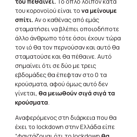
του πεθαίνει.
Το όπλο λοιπόν κατά
του
κορονοϊού
είναι το
να μείνουμε
σπίτι.
Αν ο καθένας από εμάς
σταματήσει να βλέπει οποιοδήποτε
άλλο άνθρωπο τότε όσοι έχουν τώρα
τον ιό θα τον περνούσαν και αυτό θα
σταματούσε και θα πέθαινε. Αυτό
σημαίνει ότι σε δύο με τρεις
εβδομάδες θα έπεφταν στο 0 τα
κρούσματα, αφού όμως αυτό δεν
γίνεται,
θα μειωθούν σιγά σιγά τα
κρούσματα
.
Αναφερόμενος στη διάρκεια που θα
έχει το lockdown στην Ελλάδα είπε
“φαντάζομαι ότι το lockdown
θα