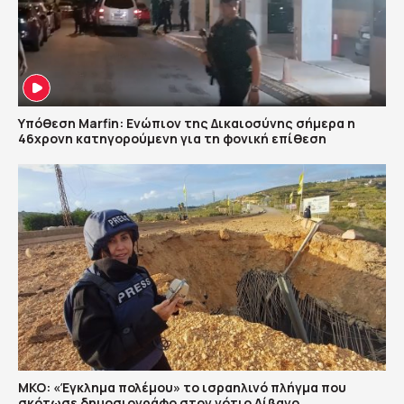
Υπόθεση Marfin: Ενώπιον της Δικαιοσύνης σήμερα η
46χρονη κατηγορούμενη για τη φονική επίθεση
ΜΚΟ: «Έγκλημα πολέμου» το ισραηλινό πλήγμα που
σκότωσε δημοσιογράφο στον νότιο Λίβανο