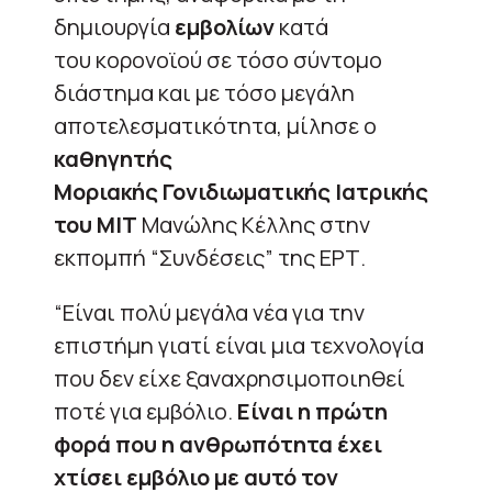
δημιουργία
εμβολίων
κατά
του κορονοϊού σε τόσο σύντομο
διάστημα και με τόσο μεγάλη
αποτελεσματικότητα, μίλησε ο
καθηγητής
Μοριακής
Γονιδιωματικής
Ιατρικής
του MIT
Μανώλης
Κέλλης στην
εκπομπή “Συνδέσεις” της ΕΡΤ.
“Είναι πολύ μεγάλα νέα για την
επιστήμη γιατί είναι μια τεχνολογία
που δεν είχε ξαναχρησιμοποιηθεί
ποτέ για εμβόλιο.
Είναι η πρώτη
φορά που η ανθρωπότητα έχει
χτίσει εμβόλιο με αυτό τον