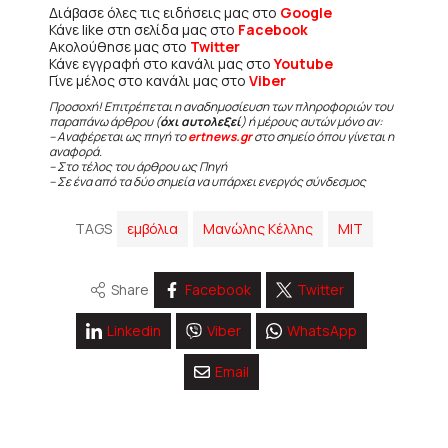
Διάβασε όλες τις ειδήσεις μας στο
Google
Κάνε like στη σελίδα μας στο
Facebook
Ακολούθησε μας στο
Twitter
Κάνε εγγραφή στο κανάλι μας στο
Youtube
Γίνε μέλος στο κανάλι μας στο
Viber
Προσοχή! Επιτρέπεται η αναδημοσίευση των πληροφοριών του
παραπάνω άρθρου (
όχι αυτολεξεί
) ή μέρους αυτών μόνο αν:
– Αναφέρεται ως πηγή το
ertnews.gr
στο σημείο όπου γίνεται η
αναφορά.
– Στο τέλος του άρθρου ως Πηγή
– Σε ένα από τα δύο σημεία να υπάρχει ενεργός σύνδεσμος
TAGS
εμβόλια
Μανώλης Κέλλης
ΜΙΤ
Share
Facebook
Twitter
Linkedin
Viber
WhatsApp
Email