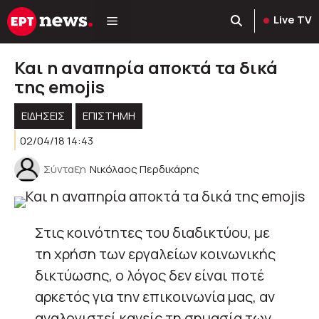
Μετάβαση
Live TV
σε
περιεχόμενο
Και η αναπηρία αποκτά τα δικά
της emojis
ΕΙΔΗΣΕΙΣ
ΕΠΙΣΤΗΜΗ
02/04/18 14:43
Σύνταξη
Νικόλαος Περδικάρης
Στις κοινότητες του διαδικτύου, με
τη χρήση των εργαλείων κοινωνικής
δικτύωσης, ο λόγος δεν είναι ποτέ
αρκετός για την επικοινωνία μας, αν
αναλογιστεί κανείς τη σημασία των