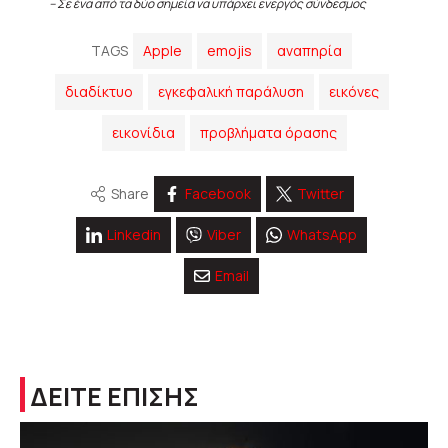
– Σε ένα από τα δύο σημεία να υπάρχει ενεργός σύνδεσμος
TAGS
Apple
emojis
αναπηρία
διαδίκτυο
εγκεφαλική παράλυση
εικόνες
εικονίδια
προβλήματα όρασης
Share
Facebook
Twitter
Linkedin
Viber
WhatsApp
Email
ΔΕΙΤΕ ΕΠΙΣΗΣ