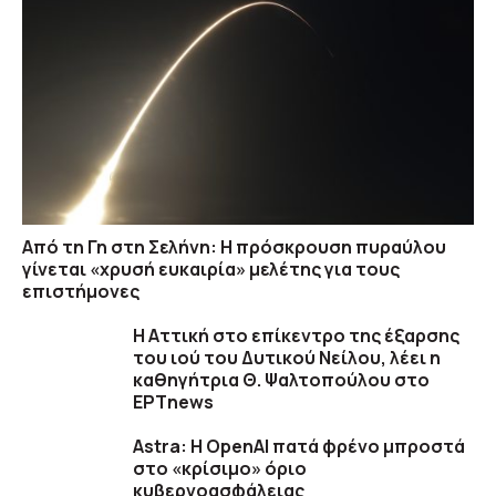
Από τη Γη στη Σελήνη: Η πρόσκρουση πυραύλου
γίνεται «χρυσή ευκαιρία» μελέτης για τους
επιστήμονες
Η Αττική στο επίκεντρο της έξαρσης
του ιού του Δυτικού Νείλου, λέει η
καθηγήτρια Θ. Ψαλτοπούλου στο
ΕΡΤnews
Astra: Η OpenAI πατά φρένο μπροστά
στο «κρίσιμο» όριο
κυβερνοασφάλειας