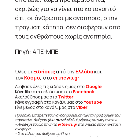
ακριβώς για να γίνει πιο κατανοητό
ότι, οι άνθρωποι με αναπηρία, στην
πραγματικότητα, δεν διαφέρουν από
τους ανθρώπους χωρίς αναπηρία.
Πηγή: ΑΠΕ-ΜΠΕ
Όλες οι
Ειδήσεις
από την
Ελλάδα
και
τον
Κόσμο
, στο
ertnews.gr
Διάβασε όλες τις ειδήσεις μας στο
Google
Κάνε like στη σελίδα μας στο
Facebook
Ακολούθησε μας στο
Twitter
Κάνε εγγραφή στο κανάλι μας στο
Youtube
Γίνε μέλος στο κανάλι μας στο
Viber
Προσοχή! Επιτρέπεται η αναδημοσίευση των πληροφοριών του
παραπάνω άρθρου (
όχι αυτολεξεί
) ή μέρους αυτών μόνο αν:
– Αναφέρεται ως πηγή το
ertnews.gr
στο σημείο όπου γίνεται η
αναφορά.
– Στο τέλος του άρθρου ως Πηγή