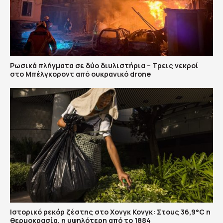
Ρωσικά πλήγματα σε δύο διυλιστήρια – Τρεις νεκροί
στο Μπέλγκοροντ από ουκρανικό drone
Ιστορικό ρεκόρ ζέστης στο Χονγκ Κονγκ: Στους 36,9°C η
θερμοκρασία, η υψηλότερη από το 1884