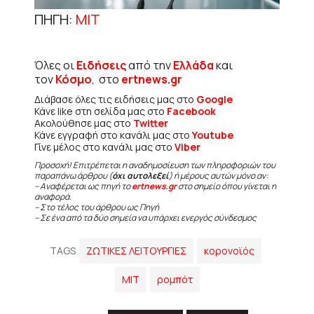
ΠΗΓΗ
:
MIT
Όλες οι
Ειδήσεις
από την
Ελλάδα
και
τον
Κόσμο
, στο
ertnews.gr
Διάβασε όλες τις ειδήσεις μας στο
Google
Κάνε like στη σελίδα μας στο
Facebook
Ακολούθησε μας στο
Twitter
Κάνε εγγραφή στο κανάλι μας στο
Youtube
Γίνε μέλος στο κανάλι μας στο
Viber
Προσοχή! Επιτρέπεται η αναδημοσίευση των πληροφοριών του
παραπάνω άρθρου (
όχι αυτολεξεί
) ή μέρους αυτών μόνο αν:
– Αναφέρεται ως πηγή το
ertnews.gr
στο σημείο όπου γίνεται η
αναφορά.
– Στο τέλος του άρθρου ως Πηγή
– Σε ένα από τα δύο σημεία να υπάρχει ενεργός σύνδεσμος
TAGS
ΖΩΤΙΚΕΣ ΛΕΙΤΟΥΡΓΙΕΣ
κορονοϊός
ΜΙΤ
ρομπότ