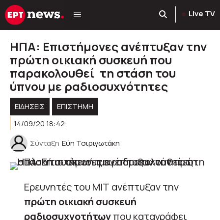
Μετάβαση
Live TV
σε
περιεχόμενο
ΗΠΑ: Επιστήμονες ανέπτυξαν την
πρώτη οικιακή συσκευή που
παρακολουθεί τη στάση του
ύπνου με ραδιοσυχνότητες
ΕΙΔΗΣΕΙΣ
ΕΠΙΣΤΗΜΗ
14/09/20 18:42
Σύνταξη
Εύη Τσιριγωτάκη
Ερευνητές του
MIT
ανέπτυξαν την
πρώτη οικιακή συσκευή
ραδιοσυχνοτήτων
που καταγράφει