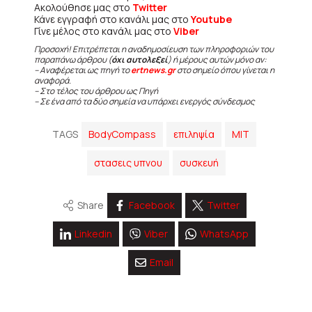
Ακολούθησε μας στο
Twitter
Κάνε εγγραφή στο κανάλι μας στο
Youtube
Γίνε μέλος στο κανάλι μας στο
Viber
Προσοχή! Επιτρέπεται η αναδημοσίευση των πληροφοριών του
παραπάνω άρθρου (
όχι αυτολεξεί
) ή μέρους αυτών μόνο αν:
– Αναφέρεται ως πηγή το
ertnews.gr
στο σημείο όπου γίνεται η
αναφορά.
– Στο τέλος του άρθρου ως Πηγή
– Σε ένα από τα δύο σημεία να υπάρχει ενεργός σύνδεσμος
TAGS
BodyCompass
επιληψία
ΜΙΤ
στασεις υπνου
συσκευή
Share
Facebook
Twitter
Linkedin
Viber
WhatsApp
Email