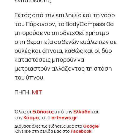
εκπαίδευσης.
Εκτός από την επιληψία και τη νόσο
του Πάρκινσον, το
BodyCompass
θα
μπορούσε να αποδειχθεί χρήσιμο
στη θεραπεία ασθενών ευάλωτων σε
ουλές και άπνοια, καθώς και οι δύο
καταστάσεις μπορούν να
μετριαστούν αλλάζοντας τη στάση
του ύπνου.
ΠΗΓΗ:
MIT
Όλες οι
Ειδήσεις
από την
Ελλάδα
και
τον
Κόσμο
, στο
ertnews.gr
Διάβασε όλες τις ειδήσεις μας στο
Google
Κάνε like στη σελίδα μας στο
Facebook