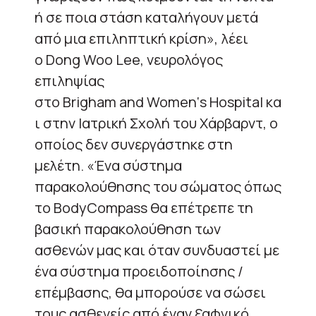
ή σε ποια στάση καταλήγουν μετά
από μια επιληπτική κρίση», λέει
ο
Dong Woo Lee
, νευρολόγος
επιληψίας
στο
Brigham and Women
‘
s Hospital
κα
ι στην Ιατρική Σχολή του Χάρβαρντ, ο
οποίος δεν συνεργάστηκε στη
μελέτη. «Ένα σύστημα
παρακολούθησης του σώματος όπως
το
BodyCompass
θα επέτρεπε τη
βασική παρακολούθηση των
ασθενών μας και όταν συνδυαστεί με
ένα σύστημα προειδοποίησης /
επέμβασης, θα μπορούσε να σώσει
τους ασθενείς από έναν ξαφνικό