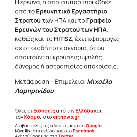
Η έρευνα, η οποία υποστηρίχθηκε
από το
Ερευνητικό Εργαστήριο
Στρατού
των ΗΠΑ και το
Γραφείο
Ερευνών του Στρατού των ΗΠΑ
,
καθώς και το
HITSZ
, έχει εφαρμογές
σε οποιοδήποτε σενάριο, όπου
απαιτούνται κρούσεις υψηλής
δύναμης ή αστραπιαίες αποκρίσεις.
Μετάφραση – Επιμέλεια:
Μιχαέλα
Λαμπρινίδου
Όλες οι
Ειδήσεις
από την
Ελλάδα
και
τον
Κόσμο
, στο
ertnews.gr
Διάβασε όλες τις ειδήσεις μας στο
Google
Κάνε like στη σελίδα μας στο
Facebook
Ακολούθησε μας στο
Twitter