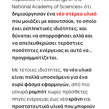
National Academy of Sciences» ότι
δημιούργησαν ένα
νέο στέρεο υλικό
που μοιάζει με καουτσούκ, το οποίο
έχει εκπληκτικές ιδιότητες, και
δύναται να απορροφήσει αλλά και
να απελευθερώσει τεράστιες
ποσότητες ενέργειας κι αυτό να…
προγραμματίζεται.
Με τέτοιες ιδιότητες,
το νέο υλικό
είναι πολλά υποσχόμενο για ένα
ευρύ φάσμα εφαρμογών,
από πιο
ισχυρά
ρομπότ
χωρίς πρόσθετες
πηγές ενέργειας έως νέα
κράνη
και
προστατευτικά υλικά που μπορούν