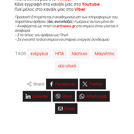
Κάνε εγγραφή στο κανάλι μας στο
Youtube
Γίνε μέλος στο κανάλι μας στο
Viber
Προσοχή! Επιτρέπεται η αναδημοσίευση των πληροφοριών του
παραπάνω άρθρου (
όχι αυτολεξεί
) ή μέρους αυτών μόνο αν:
– Αναφέρεται ως πηγή το
ertnews.gr
στο σημείο όπου γίνεται η
αναφορά.
– Στο τέλος του άρθρου ως Πηγή
– Σε ένα από τα δύο σημεία να υπάρχει ενεργός σύνδεσμος
TAGS
ενέργεια
ΗΠΑ
λάστιχο
Μαγνήτης
νέο υλικό
Share
Facebook
Twitter
Linkedin
Viber
WhatsApp
Email