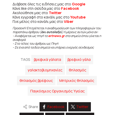
Διάβασε όλες τις ειδήσεις μας στο
Google
Κάνε like στη σελίδα μας στο
Facebook
Ακολούθησε μας στο
Twitter
Κάνε εγγραφή στο κανάλι μας στο
Youtube
Γίνε μέλος στο κανάλι μας στο
Viber
Προσοχή! Επιτρέπεται η αναδημοσίευση των πληροφοριών του
παραπάνω άρθρου (
όχι αυτολεξεί
) ή μέρους αυτών μόνο αν:
– Αναφέρεται ως πηγή το
ertnews.gr
στο σημείο όπου γίνεται η
αναφορά.
– Στο τέλος του άρθρου ως Πηγή
– Σε ένα από τα δύο σημεία να υπάρχει ενεργός σύνδεσμος
TAGS
βρεφικά γάλατα
βρεφικό γάλα
γαλακτοβιομηχανίες
θηλασμός
θηλασμός βρέφους
Μητρικός θηλασμός
Παγκόσμιος Οργανισμός Υγείας
Share
Facebook
Twitter