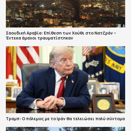
Σαουδική Αραβία: Επίθεση των Χούθι στο Νατζράν –
Έντεκα άμαχοι τραυματίστηκαν
Τραμπ: Ο πόλεμος με το Ιράν θα τελειώσει πολύ σύντομα