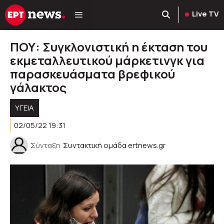
Μετάβαση
Live TV
σε
περιεχόμενο
ΠΟΥ: Συγκλονιστική η έκταση του
εκμεταλλευτικού μάρκετινγκ για
παρασκευάσματα βρεφικού
γάλακτος
ΥΓΕΊΑ
02/05/22 19:31
Σύνταξη
Συντακτική ομάδα ertnews.gr