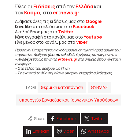
Όλες οι
Ειδήσεις
από την
Ελλάδα
και
τον
Κόσμο
, στο
ertnews.gr
Διάβασε όλες τις ειδήσεις μας στο
Google
Κάνε like στη σελίδα μας στο
Facebook
Ακολούθησε μας στο
Twitter
Κάνε εγγραφή στο κανάλι μας στο
Youtube
Γίνε μέλος στο κανάλι μας στο
Viber
Προσοχή! Επιτρέπεται η αναδημοσίευση των πληροφοριών του
παραπάνω άρθρου (
όχι αυτολεξεί
) ή μέρους αυτών μόνο αν:
– Αναφέρεται ως πηγή το
ertnews.gr
στο σημείο όπου γίνεται η
αναφορά.
– Στο τέλος του άρθρου ως Πηγή
– Σε ένα από τα δύο σημεία να υπάρχει ενεργός σύνδεσμος
TAGS
θερμική καταπόνηση
ΘΥΒΜΑΣ
υπουργείο Εργασίας και Κοινωνικών Υποθέσεων
Share
Facebook
Twitter
Linkedin
Viber
WhatsApp