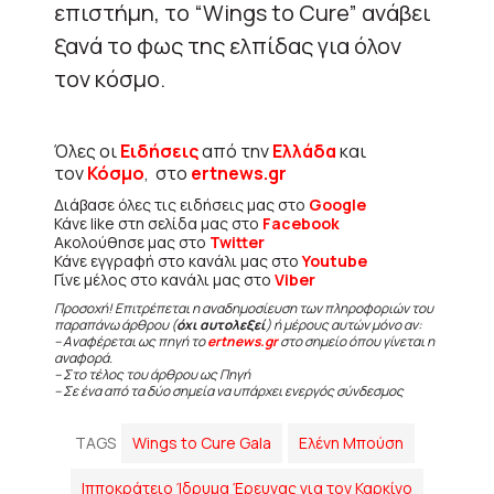
επιστήμη, το “Wings to Cure” ανάβει
ξανά το φως της ελπίδας για όλον
τον κόσμο.
Όλες οι
Ειδήσεις
από την
Ελλάδα
και
τον
Κόσμο
, στο
ertnews.gr
Διάβασε όλες τις ειδήσεις μας στο
Google
Κάνε like στη σελίδα μας στο
Facebook
Ακολούθησε μας στο
Twitter
Κάνε εγγραφή στο κανάλι μας στο
Youtube
Γίνε μέλος στο κανάλι μας στο
Viber
Προσοχή! Επιτρέπεται η αναδημοσίευση των πληροφοριών του
παραπάνω άρθρου (
όχι αυτολεξεί
) ή μέρους αυτών μόνο αν:
– Αναφέρεται ως πηγή το
ertnews.gr
στο σημείο όπου γίνεται η
αναφορά.
– Στο τέλος του άρθρου ως Πηγή
– Σε ένα από τα δύο σημεία να υπάρχει ενεργός σύνδεσμος
TAGS
Wings to Cure Gala
Ελένη Μπούση
Ιπποκράτειο Ίδρυμα Έρευνας για τον Καρκίνο