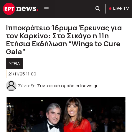
Μετάβαση
Live TV
σε
περιεχόμενο
Ιπποκράτειο Ίδρυμα Έρευνας για
τον Καρκίνο: Στο Σικάγο η 11η
Ετήσια Εκδήλωση “Wings to Cure
Gala”
ΥΓΕΊΑ
21/11/25 11:00
Σύνταξη
Συντακτική ομάδα ertnews.gr