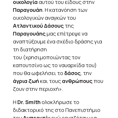
οικολογία
αυτού του είδους στην
Παραγουάη
. Η κατανόηση των
οικολογικών αναγκών του
Ατλαντικού Δάσους
της
Παραγουάης
μας επέτρεψε να
αναπτύξουμε ένα σχέδιο δράσης για
τη διατήρηση
του (χρησιμοποιώντας τον
καπουτσίνο ως το ναυαρχίδα του)
που θα ωφελήσει το
δάσος
, την
άγρια ζωή
και τους
ανθρώπους
που
ζουν στην περιοχή».
Η
Dr. Smith
ολοκλήρωσε το
διδακτορικό της στο Πανεπιστήμιο
του
Αμπερντίν
ενώ εργαζόταν για