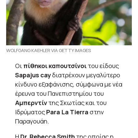
WOLFGANG KAEHLER VIA GETTY IMAGES
Οι
πίθηκοι καπουτσίνοι
του είδους
Sapajus cay
διατρέχουν μεγαλύτερο
κίνδυνο εξαφάνισης, σύμφωνα με νέα
έρευνα του Πανεπιστημίου του
Αμπερντίν
της Σκωτίας και του
Ιδρύματος
Para La Tierra
στην
Παραγουάη.
H
Dr. Rebecca Smith
της οποίας η