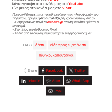
Κάνε εγγραφή στο κανάλι μας στο
Youtube
Γίνε μέλος στο κανάλι μας στο
Viber
Προσοχή! Επιτρέπεται η αναδημοσίευση των πληροφοριών του
παραπάνω άρθρου (
όχι αυτολεξεί
) ή μέρους αυτών μόνο αν:
– Αναφέρεται ως πηγή το
ertnews.gr
στο σημείο όπου γίνεται η
αναφορά.
– Στο τέλος του άρθρου ως Πηγή
– Σε ένα από τα δύο σημεία να υπάρχει ενεργός σύνδεσμος
TAGS
δάση
είδη προς εξαφάνιση
πίθηκοι καπουτσίνοι
Share
Facebook
Twitter
Linkedin
Viber
WhatsApp
Email