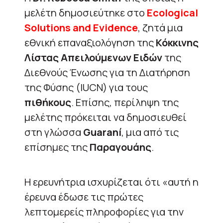
μελέτη δημοσιεύτηκε στο
Ecological
Solutions and Evidence
, ζητά μια
εθνική επαναξιολόγηση της
Κόκκινης
Λίστας Απειλούμενων Ειδών
της
Διεθνούς Ένωσης για τη Διατήρηση
της Φύσης (IUCN) για τους
πιθήκους
. Επίσης, περίληψη της
μελέτης πρόκειται να δημοσιευθεί
στη γλώσσα
Guaraní
, μια από τις
επίσημες της
Παραγουάης
.
Η ερευνήτρια ισχυρίζεται ότι «αυτή η
έρευνα έδωσε τις πρώτες
λεπτομερείς πληροφορίες για την