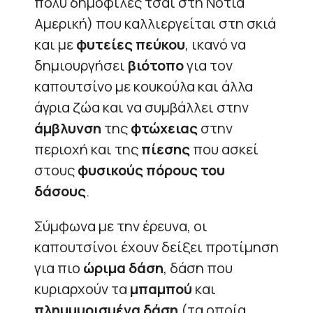
πολύ δημοφιλές τσάι στη Νότια
Αμερική) που καλλιεργείται στη σκιά
και με
φυτείες πεύκου
, ικανό να
δημιουργήσει
βιότοπο
για τον
καπουτσίνο με κουκούλα και άλλα
άγρια ζώα και να συμβάλλει στην
άμβλυνση
της
φτώχειας
στην
περιοχή και της
πίεσης
που ασκεί
στους
φυσικούς πόρους του
δάσους
.
Σύμφωνα με την έρευνα, οι
καπουτσίνοι έχουν δείξει προτίμηση
για πιο
ώριμα δάση
, δάση που
κυριαρχούν τα
μπαμπού
και
πλημμυρισμένα δάση
(τα οποία