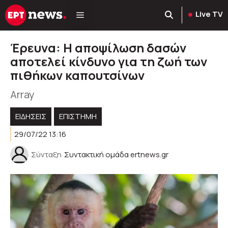
Μετάβαση
Live TV
σε
περιεχόμενο
Έρευνα: Η αποψίλωση δασών
αποτελεί κίνδυνο για τη ζωή των
πιθήκων καπουτσίνων
Array
ΕΙΔΗΣΕΙΣ
ΕΠΙΣΤΗΜΗ
29/07/22 13:16
Σύνταξη
Συντακτική ομάδα ertnews.gr