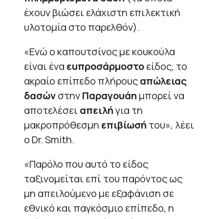
έχουν βιώσει ελάχιστη επιλεκτική
υλοτομία στο παρελθόν).
«Ενώ ο καπουτσίνος με κουκούλα
είναι ένα
ευπροσάρμοστο
είδος, το
ακραίο επίπεδο πλήρους
απώλειας
δασών
στην
Παραγουάη
μπορεί να
αποτελέσει
απειλή
για τη
μακροπρόθεσμη
επιβίωσή
του», λέει
ο Dr. Smith.
«Παρόλο που αυτό το είδος
ταξινομείται επί του παρόντος ως
μη απειλούμενο με εξαφάνιση σε
εθνικό και παγκόσμιο επίπεδο, η