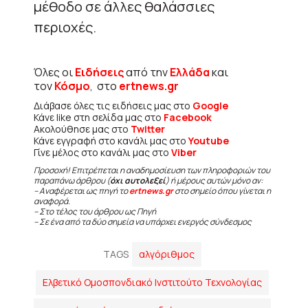
μέθοδο σε άλλες θαλάσσιες
περιοχές.
Όλες οι
Ειδήσεις
από την
Ελλάδα
και
τον
Κόσμο
, στο
ertnews.gr
Διάβασε όλες τις ειδήσεις μας στο
Google
Κάνε like στη σελίδα μας στο
Facebook
Ακολούθησε μας στο
Twitter
Κάνε εγγραφή στο κανάλι μας στο
Youtube
Γίνε μέλος στο κανάλι μας στο
Viber
Προσοχή! Επιτρέπεται η αναδημοσίευση των πληροφοριών του
παραπάνω άρθρου (
όχι αυτολεξεί
) ή μέρους αυτών μόνο αν:
– Αναφέρεται ως πηγή το
ertnews.gr
στο σημείο όπου γίνεται η
αναφορά.
– Στο τέλος του άρθρου ως Πηγή
– Σε ένα από τα δύο σημεία να υπάρχει ενεργός σύνδεσμος
TAGS
αλγόριθμος
Ελβετικό Ομοσπονδιακό Ινστιτούτο Τεχνολογίας