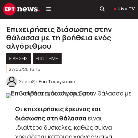
Μετάβαση
Live TV
σε
περιεχόμενο
Επιχειρήσεις διάσωσης στην
θάλασσα με τη βοήθεια ενός
αλγόριθμου
ΕΙΔΗΣΕΙΣ
ΕΠΙΣΤΗΜΗ
27/05/20 16:15
Σύνταξη
Εύη Τσιριγωτάκη
Οι επιχειρήσεις έρευνας και
διάσωσης στη θάλασσα
είναι
ιδιαίτερα δύσκολες, καθώς συχνά
χρειάζεται κάποιος χρόνος για να