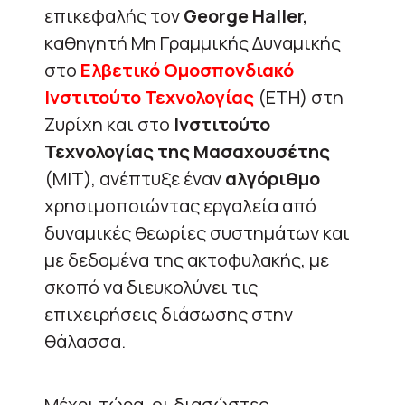
επικεφαλής τον
George Haller,
καθηγητή Μη Γραμμικής Δυναμικής
στο
Ελβετικό Ομοσπονδιακό
Ινστιτούτο Τεχνολογίας
(ETH) στη
Ζυρίχη και στο
Ινστιτούτο
Τεχνολογίας της Μασαχουσέτης
(MIT), ανέπτυξε έναν
αλγόριθμο
χρησιμοποιώντας εργαλεία από
δυναμικές θεωρίες συστημάτων και
με δεδομένα της ακτοφυλακής, με
σκοπό να διευκολύνει τις
επιχειρήσεις διάσωσης στην
θάλασσα.
Μέχρι τώρα, οι διασώστες