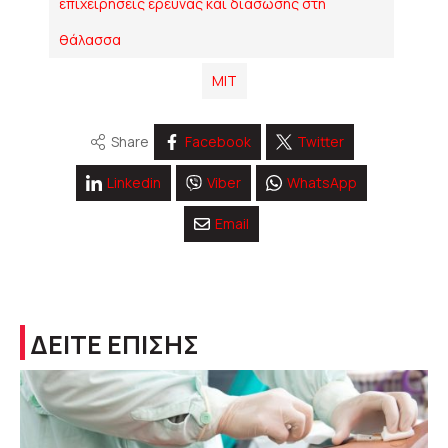
επιχειρήσεις έρευνας και διάσωσης στη
θάλασσα
ΜΙΤ
Share
Facebook
Twitter
Linkedin
Viber
WhatsApp
Email
ΔΕΙΤΕ ΕΠΙΣΗΣ