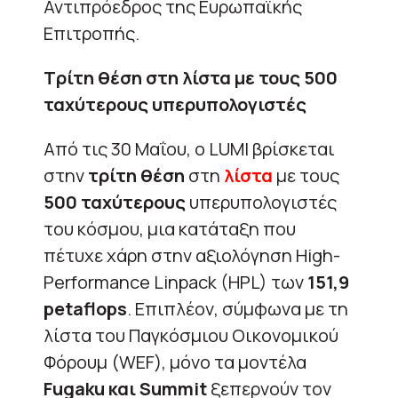
Αντιπρόεδρος της Ευρωπαϊκής
Επιτροπής.
Τρίτη θέση στη λίστα με τους 500
ταχύτερους υπερυπολογιστές
Από τις 30 Μαΐου, ο LUMI βρίσκεται
στην
τρίτη θέση
στη
λίστα
με τους
500 ταχύτερους
υπερυπολογιστές
του κόσμου, μια κατάταξη που
πέτυχε χάρη στην αξιολόγηση High-
Performance Linpack (HPL) των
151,9
petaflops
. Επιπλέον, σύμφωνα με τη
λίστα του Παγκόσμιου Οικονομικού
Φόρουμ (WEF), μόνο τα μοντέλα
Fugaku και Summit
ξεπερνούν τον