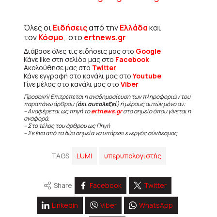
Όλες οι
Ειδήσεις
από την
Ελλάδα
και
τον
Κόσμο
, στο
ertnews.gr
Διάβασε όλες τις ειδήσεις μας στο
Google
Κάνε like στη σελίδα μας στο
Facebook
Ακολούθησε μας στο
Twitter
Κάνε εγγραφή στο κανάλι μας στο
Youtube
Γίνε μέλος στο κανάλι μας στο
Viber
Προσοχή! Επιτρέπεται η αναδημοσίευση των πληροφοριών του
παραπάνω άρθρου (
όχι αυτολεξεί
) ή μέρους αυτών μόνο αν:
– Αναφέρεται ως πηγή το
ertnews.gr
στο σημείο όπου γίνεται η
αναφορά.
– Στο τέλος του άρθρου ως Πηγή
– Σε ένα από τα δύο σημεία να υπάρχει ενεργός σύνδεσμος
TAGS
LUMI
υπερυπολογιστής
Share
Facebook
Twitter
Linkedin
Viber
WhatsApp