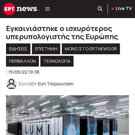
Μετάβαση
Live TV
σε
περιεχόμενο
Εγκαινιάστηκε ο ισχυρότερος
υπερυπολογιστής της Ευρώπης
ΕΙΔΗΣΕΙΣ
ΕΠΙΣΤΗΜΗ
ΜΟΝΟ ΣΤΟ ERTNEWS.GR
ΠΕΡΙΒΆΛΛΟΝ
ΤΕΧΝΟΛΟΓΊΑ
15/06/22 19:38
Σύνταξη
Εύη Τσιριγωτάκη