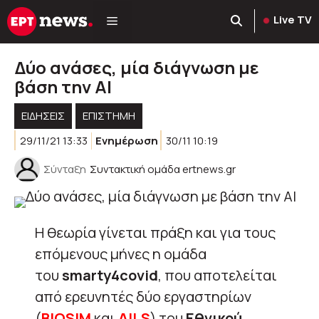
Μετάβαση
Live TV
σε
περιεχόμενο
Δύο ανάσες, μία διάγνωση με
βάση την AI
ΕΙΔΗΣΕΙΣ
ΕΠΙΣΤΗΜΗ
29/11/21 13:33
Ενημέρωση
30/11 10:19
Σύνταξη
Συντακτική ομάδα ertnews.gr
Η θεωρία γίνεται πράξη και για τους
επόμενους μήνες η ομάδα
του
smarty4covid
, που αποτελείται
από ερευνητές δύο εργαστηρίων
(
BIOSIM
και
AILS
) του
Εθνικού