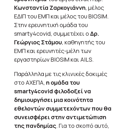
Κωνσταντία Ζαρκογιάννη
, μέλος
ΕΔΙΠ του ΕΜΠ και μέλος του BIOSIM.
Στην ερευνητική ομάδα του
smarty4covid, συμμετέχει ο
Δρ.
Γεώργιος Στάμου
, καθηγητής του
ΕΜΠ και ερευνητές-μέλη των
εργαστηρίων ΒIOSIM και AILS.
Παράλληλα με τις κλινικές δοκιμές
στο ΑΧΕΠΑ,
η ομάδα του
smarty4covid φιλοδοξεί να
δημιουργήσει μια κοινότητα
εθελοντών συμμετεχόντων που θα
συνεισφέρει στην αντιμετώπιση
της πανδημίας
. Για το σκοπό αυτό,