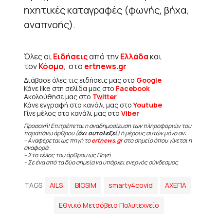
ηχητικές καταγραφές (φωνής, βήχα,
αναπνοής).
Όλες οι
Ειδήσεις
από την
Ελλάδα
και
τον
Κόσμο
, στο
ertnews.gr
Διάβασε όλες τις ειδήσεις μας στο
Google
Κάνε like στη σελίδα μας στο
Facebook
Ακολούθησε μας στο
Twitter
Κάνε εγγραφή στο κανάλι μας στο
Youtube
Γίνε μέλος στο κανάλι μας στο
Viber
Προσοχή! Επιτρέπεται η αναδημοσίευση των πληροφοριών του
παραπάνω άρθρου (
όχι αυτολεξεί
) ή μέρους αυτών μόνο αν:
– Αναφέρεται ως πηγή το
ertnews.gr
στο σημείο όπου γίνεται η
αναφορά.
– Στο τέλος του άρθρου ως Πηγή
– Σε ένα από τα δύο σημεία να υπάρχει ενεργός σύνδεσμος
TAGS
AILS
BIOSIM
smarty4covid
ΑΧΕΠΑ
Εθνικό Μετσόβειο Πολυτεχνείο