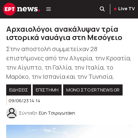
Μετάβαση
Live TV
σε
περιεχόμενο
Αρχαιολόγοι ανακάλυψαν τρία
ιστορικά ναυάγια στη Μεσόγειο
Στην αποστολή συμμετείχαν 28
επιστήμονες από την Αλγερία, την Κροατία,
την Αίγυπτο, τη Γαλλία, την Ιταλία, το
Μαρόκο, την Ισπανία και την Τυνησία,
ΕΙΔΗΣΕΙΣ
ΕΠΙΣΤΗΜΗ
ΜΟΝΟ ΣΤΟ ERTNEWS.GR
09/06/23 14:14
Σύνταξη
Εύη Τσιριγωτάκη