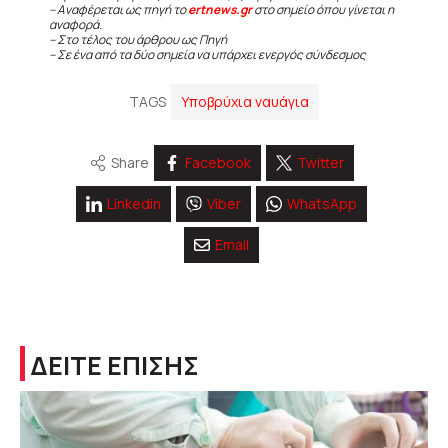
– Αναφέρεται ως πηγή το
ertnews.gr
στο σημείο όπου γίνεται η
αναφορά.
– Στο τέλος του άρθρου ως Πηγή
– Σε ένα από τα δύο σημεία να υπάρχει ενεργός σύνδεσμος
TAGS
Υποβρύχια ναυάγια
Share
Facebook
Twitter
Linkedin
Viber
WhatsApp
Email
ΔΕΙΤΕ ΕΠΙΣΗΣ