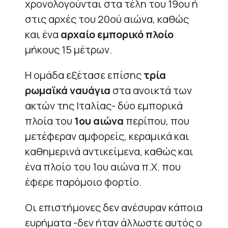
χρονολογούνται στα τέλη του 19ου ή
στις αρχές του 20ού αιώνα, καθώς
και ένα
αρχαίο εμπορικό πλοίο
μήκους 15 μέτρων.
Η ομάδα εξέτασε επίσης
τρία
ρωμαϊκά ναυάγια
στα ανοικτά των
ακτών της Ιταλίας- δύο εμπορικά
πλοία του
1ου αιώνα
περίπου, που
μετέφεραν αμφορείς, κεραμικά και
καθημερινά αντικείμενα, καθώς και
ένα πλοίο του 1ου αιώνα π.Χ. που
έφερε παρόμοιο φορτίο.
Οι επιστήμονες δεν ανέσυραν κάποια
ευρήματα -δεν ήταν άλλωστε αυτός ο