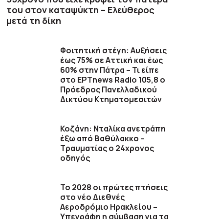
του στον καταψύκτη – Ελεύθερος
μετά τη δίκη
Φοιτητική στέγη: Αυξήσεις
έως 75% σε Αττική και έως
60% στην Πάτρα – Τι είπε
στο ΕΡΤnews Radio 105,8 ο
Πρόεδρος Πανελλαδικού
Δικτύου Κτηματομεσιτών
Κοζάνη: Νταλίκα ανετράπη
έξω από Βαθύλακκο –
Τραυματίας ο 24χρονος
οδηγός
Το 2028 οι πρώτες πτήσεις
στο νέο Διεθνές
Αεροδρόμιο Ηρακλείου –
Υπεγράφη η σύμβαση για τα