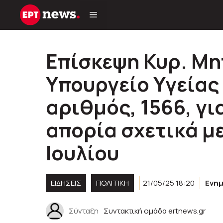
Μετάβαση
σε
περιεχόμενο
Επίσκεψη Κυρ. Μη
Υπουργείο Υγείας
αριθμός, 1566, γ
απορία σχετικά με 
Ιουλίου
ΕΙΔΗΣΕΙΣ
ΠΟΛΙΤΙΚΉ
21/05/25 18:20
Ενη
Σύνταξη
Συντακτική ομάδα ertnews.gr