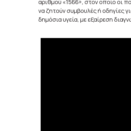
αριθμού «1566», στον οποίο οι π
να ζητούν συμβουλές ή οδηγίες γ
δημόσια υγεία, με εξαίρεση διαγν