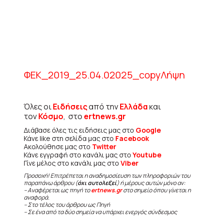
ΦΕΚ_2019_25.04.02025_copy
Λήψη
Όλες οι
Ειδήσεις
από την
Ελλάδα
και
τον
Κόσμο
, στο
ertnews.gr
Διάβασε όλες τις ειδήσεις μας στο
Google
Κάνε like στη σελίδα μας στο
Facebook
Ακολούθησε μας στο
Twitter
Κάνε εγγραφή στο κανάλι μας στο
Youtube
Γίνε μέλος στο κανάλι μας στο
Viber
Προσοχή! Επιτρέπεται η αναδημοσίευση των πληροφοριών του
παραπάνω άρθρου (
όχι αυτολεξεί
) ή μέρους αυτών μόνο αν:
– Αναφέρεται ως πηγή το
ertnews.gr
στο σημείο όπου γίνεται η
αναφορά.
– Στο τέλος του άρθρου ως Πηγή
– Σε ένα από τα δύο σημεία να υπάρχει ενεργός σύνδεσμος