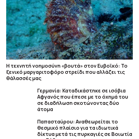
Η τεχνητή νοημοσύνη «βουτά» στον Ευβοϊκό: Το
ξενικό μαργαριτοφόρο στρείδι που αλλάζει τις
θάλασσές μας
Γερμανία: Καταδικάστηκε σε ισόβια
Αφγανός που έπεσε με το όχημά του
σε διαδήλωση σκοτώνοντας δύο
άτομα
Παπασταύρου: Αναθεωρείται το
θεσμικό πλαίσιο για τα ιδιωτικά
δίκτυα μετά τις πυρκαγιές σε Βοιωτία