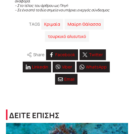
αναφορά.
– Στο τέλος του άρθρου ως Πηγή
– Σε ένα από τα δύο σημεία να υπάρχει ενεργός σύνδεσμος
TAGS
Κριμαία
Μαύρη Θάλασσα
τουρκικό αλιευτικό
Share
Facebook
Twitter
Linkedin
Viber
WhatsApp
Email
ΔΕΙΤΕ ΕΠΙΣΗΣ