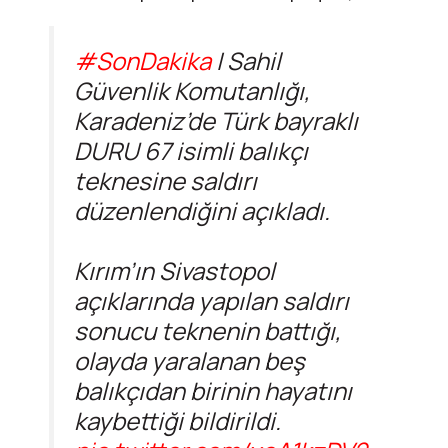
#SonDakika
| Sahil
Güvenlik Komutanlığı,
Karadeniz’de Türk bayraklı
DURU 67 isimli balıkçı
teknesine saldırı
düzenlendiğini açıkladı.
Kırım’ın Sivastopol
açıklarında yapılan saldırı
sonucu teknenin battığı,
olayda yaralanan beş
balıkçıdan birinin hayatını
kaybettiği bildirildi.