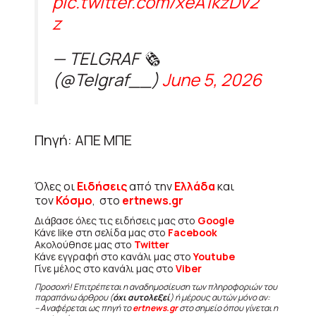
pic.twitter.com/xeA1kzDV2
z
— TELGRAF 🗞️
(@Telgraf__)
June 5, 2026
Πηγή: ΑΠΕ ΜΠΕ
Όλες οι
Ειδήσεις
από την
Ελλάδα
και
τον
Κόσμο
, στο
ertnews.gr
Διάβασε όλες τις ειδήσεις μας στο
Google
Κάνε like στη σελίδα μας στο
Facebook
Ακολούθησε μας στο
Twitter
Κάνε εγγραφή στο κανάλι μας στο
Youtube
Γίνε μέλος στο κανάλι μας στο
Viber
Προσοχή! Επιτρέπεται η αναδημοσίευση των πληροφοριών του
παραπάνω άρθρου (
όχι αυτολεξεί
) ή μέρους αυτών μόνο αν:
– Αναφέρεται ως πηγή το
ertnews.gr
στο σημείο όπου γίνεται η