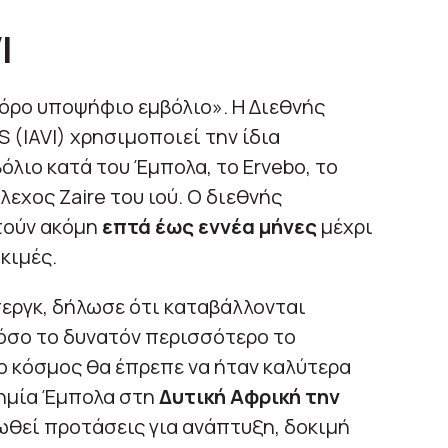
I
όρο υποψήφιο εμβόλιο». Η Διεθνής
 (IAVI) χρησιμοποιεί την ίδια
όλιο κατά του Έμπολα, το Ervebo, το
εχος Zaire του ιού. Ο διεθνής
τούν ακόμη
επτά έως εννέα μήνες
μέχρι
οκιμές.
περγκ, δήλωσε ότι καταβάλλονται
όσο το δυνατόν περισσότερο το
ο κόσμος θα έπρεπε να ήταν καλύτερα
ημία Έμπολα στη
Δυτική Αφρική την
ωθεί προτάσεις για ανάπτυξη, δοκιμή