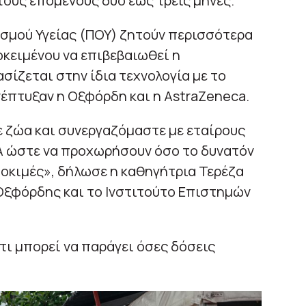
τους επόμενους δύο έως τρεις μήνες.
ισμού Υγείας (ΠΟΥ) ζητούν περισσότερα
κειμένου να επιβεβαιωθεί η
σίζεται στην ίδια τεχνολογία με το
έπτυξαν η Οξφόρδη και η AstraZeneca.
ε ζώα και συνεργαζόμαστε με εταίρους
ΠΑ ώστε να προχωρήσουν όσο το δυνατόν
δοκιμές», δήλωσε η καθηγήτρια Τερέζα
Οξφόρδης και το Ινστιτούτο Επιστημών
τι μπορεί να παράγει όσες δόσεις