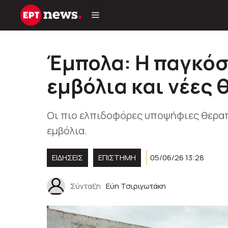
Μετάβαση
σε
περιεχόμενο
Έμπολα: Η παγκόσ
εμβόλια και νέες 
Οι πιο ελπιδοφόρες υποψήφιες θεραπ
εμβόλια.
ΕΙΔΗΣΕΙΣ
ΕΠΙΣΤΗΜΗ
05/06/26 13:28
Σύνταξη
Εύη Τσιριγωτάκη