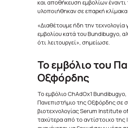
και αποθήκευση εμβολίων έναντι 
υλοποιήθηκαν σε επαρκή κλίμακα
«Διαθέτουμε ήδη την τεχνολογία 
εμβολίου κατά του Bundibugyo, α
ότι λειτουργεί», σημείωσε.
Το εμβόλιο του Π
Οξφόρδης
Το εμβόλιο ChAdOx1 Bundibugyo,
Πανεπιστήμιο της Οξφόρδης σε συ
βιοτεχνολογίας Serum Institute o
ταχύτερα από το αντίστοιχο της IA