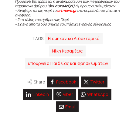
Προσοχή! Επιτρέπεται η αναδημοσίευση των πληροφοριών του
παραπάνω άρθρου (
όχι αυτολεξεί
) ή μέρους αυτών μόνο αν:
– Αναφέρεται ως πηγή το
ertnews.gr
στο σημείο όπου γίνεται η
αναφορά.
– Στο τέλος του άρθρου ως Πηγή
– Σε ένα από τα δύο σημεία να υπάρχει ενεργός σύνδεσμος
TAGS
Βιομηχανικά Διδακτορικά
Νίκη Κεραμέως
υπουργείο Παιδείας και Θρησκευμάτων
Share
Facebook
Twitter
Linkedin
Viber
WhatsApp
Email