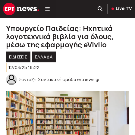
Μετάβαση
Live TV
σε
περιεχόμενο
Υπουργείο Παιδείας: Ηχητικά
λογοτεχνικά βιβλία για όλους,
μέσω της εφαρμογής eVivlio
ΕΙΔΗΣΕΙΣ
ΕΛΛΑΔΑ
12/03/25 16:22
Σύνταξη
Συντακτική ομάδα ertnews.gr