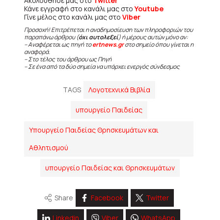
Ακολούθησε μας στο
Twitter
Κάνε εγγραφή στο κανάλι μας στο
Youtube
Γίνε μέλος στο κανάλι μας στο
Viber
Προσοχή! Επιτρέπεται η αναδημοσίευση των πληροφοριών του
παραπάνω άρθρου (
όχι αυτολεξεί
) ή μέρους αυτών μόνο αν:
– Αναφέρεται ως πηγή το
ertnews.gr
στο σημείο όπου γίνεται η
αναφορά.
– Στο τέλος του άρθρου ως Πηγή
– Σε ένα από τα δύο σημεία να υπάρχει ενεργός σύνδεσμος
TAGS
Λογοτεχνικά Βιβλία
υπουργείο Παιδείας
Υπουργείο Παιδείας Θρησκευμάτων και
Αθλητισμού
υπουργείο Παιδείας και Θρησκευμάτων
Share
Facebook
Twitter
Linkedin
Viber
WhatsApp