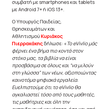
συμβατή με smartphones και tablets
με Android 7+ ή iOS 13+.
Ο Υπουργός Παιδείας,
Θρησκευμάτων και
Αθλητισμού
Κυριάκος
Πιερρακάκης
δήλωσε: «
Το eVivlio μάς
φέρνει ένα βήμα πιο κοντά στον
στόχο μας, τα βιβλία να είναι
προσβάσιμα σε όλους και “να μιλούν
στη γλώσσα” των νέων, αξιοποιώντας
καινοτόμα ψηφιακά εργαλεία.
Ευελπιστούμε ότι το eVivlio θα
αγκαλιαστεί τόσο από τους μαθητές,
τις μαθήτριες και όλη την