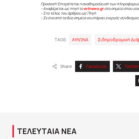
Προσοχή! Επιτρέπεται η αναδημοσίευση των πληροφοριώ
– Αναφέρεται ως πηγή το
ertnews.gr
στο σημείο όπου γίν
– Στο τέλος του άρθρου ως Πηγή
– Σε ένα από τα δύο σημεία να υπάρχει ενεργός σύνδεσμος
TAGS
ΑΥΛΩΝΑ
Σιδηροδρομική Διά
Share
Facebook
Twitter
ΤΕΛΕΥΤΑΙΑ ΝΕΑ