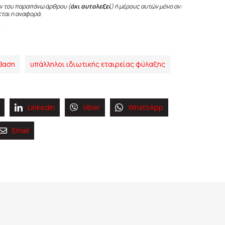
ν του παραπάνω άρθρου (
όχι αυτολεξεί
) ή μέρους αυτών μόνο αν:
εται η αναφορά.
βαση
υπάλληλοι ιδιωτικής εταιρείας φύλαξης
Linkedin
Viber
WhatsApp
Email