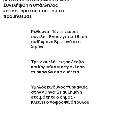
Συνελήφθη η υπάλληλος
καταστήματος που του το
προμήθευσε
Ρέθυμνο: Πέντε νεαροί
συνελήφθησαν για επίθεση
σε 51χρονο Βρετανό στο
λιμάνι
Τρεις συλλήψεις σε Λέσβο
και Κορινθία για πρόκληση
πυρκαγιών από αμέλεια
Υψηλός κίνδυνος πυρκαγιάς
στην Αθήνα: Σε αυξημένη
ετοιμότητα ο δήμος –
Κλείνει ο Λόφος Φινόπουλου